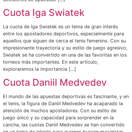
Cuota Iga Swiatek
La cuota de Iga Swiatek es un tema de gran interés
entre los apostadores deportivos, especialmente para
aquellos que siguen de cerca el tenis femenino. Con su
impresionante trayectoria y su estilo de juego agresivo,
Swiatek se ha convertido en una de las favoritas en los
torneos más importantes. En este artículo,
exploraremos la importancia […]
Cuota Daniil Medvedev
El mundo de las apuestas deportivas es fascinante, y en
el tenis, la figura de Daniil Medvedev ha acaparado la
atención de muchos apostadores. Con su estilo de
juego único y su capacidad para sorprender en la
cancha, las cuotas Daniil Medvedev se han convertido
en un tema de interés para quienes buscan maximizar