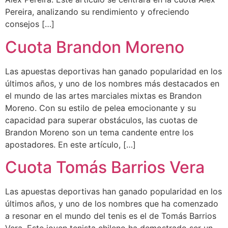
Pereira, analizando su rendimiento y ofreciendo
consejos […]
Cuota Brandon Moreno
Las apuestas deportivas han ganado popularidad en los
últimos años, y uno de los nombres más destacados en
el mundo de las artes marciales mixtas es Brandon
Moreno. Con su estilo de pelea emocionante y su
capacidad para superar obstáculos, las cuotas de
Brandon Moreno son un tema candente entre los
apostadores. En este artículo, […]
Cuota Tomás Barrios Vera
Las apuestas deportivas han ganado popularidad en los
últimos años, y uno de los nombres que ha comenzado
a resonar en el mundo del tenis es el de Tomás Barrios