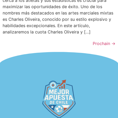
cerca a los atletas y sus estadísticas es crucial para
maximizar las oportunidades de éxito. Uno de los
nombres más destacados en las artes marciales mixtas
es Charles Oliveira, conocido por su estilo explosivo y
habilidades excepcionales. En este artículo,
analizaremos la cuota Charles Oliveira y […]
Prochain
→