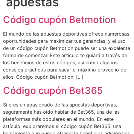
apuestas
Código cupón Betmotion
El mundo de las apuestas deportivas ofrece numerosas
oportunidades para maximizar tus ganancias, y el uso
de un código cupón Betmotion puede ser una excelente
forma de comenzar. Este artículo te guiará a través de
los beneficios de estos códigos, así como algunos
consejos prácticos para sacar el máximo provecho de
ellos. Código cupón Betmotion: […]
Código cupón Bet365
Si eres un apasionado de las apuestas deportivas,
seguramente has oído hablar de Bet365, una de las
plataformas más populares en el mundo. En este
artículo, exploraremos el código cupón Bet365, una
herramienta que puede ofrecerte beneficios adicionales