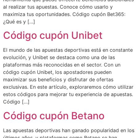
al realizar tus apuestas. Conoce cómo usarlo y
maximiza tus oportunidades. Código cupón Bet365:
¿Qué es y […]
Código cupón Unibet
El mundo de las apuestas deportivas está en constante
evolución, y Unibet se destaca como una de las
plataformas más reconocidas en el sector. Con un
código cupón Unibet, los apostadores pueden
maximizar sus beneficios y disfrutar de ofertas
exclusivas. En este artículo, exploraremos cómo utilizar
estos códigos para mejorar tu experiencia de apuestas.
Código […]
Código cupón Betano
Las apuestas deportivas han ganado popularidad en los
últimos años, y plataformas como Betano se han