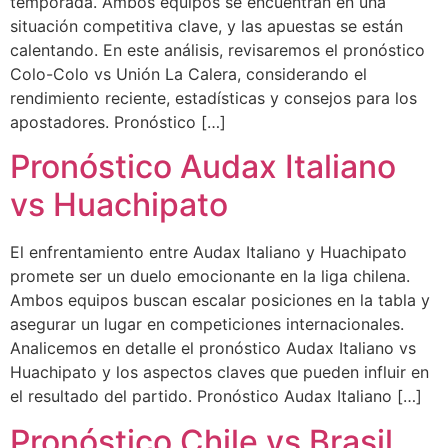
temporada. Ambos equipos se encuentran en una
situación competitiva clave, y las apuestas se están
calentando. En este análisis, revisaremos el pronóstico
Colo-Colo vs Unión La Calera, considerando el
rendimiento reciente, estadísticas y consejos para los
apostadores. Pronóstico […]
Pronóstico Audax Italiano
vs Huachipato
El enfrentamiento entre Audax Italiano y Huachipato
promete ser un duelo emocionante en la liga chilena.
Ambos equipos buscan escalar posiciones en la tabla y
asegurar un lugar en competiciones internacionales.
Analicemos en detalle el pronóstico Audax Italiano vs
Huachipato y los aspectos claves que pueden influir en
el resultado del partido. Pronóstico Audax Italiano […]
Pronóstico Chile vs Brasil