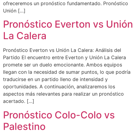
ofreceremos un pronóstico fundamentado. Pronóstico
Unión […]
Pronóstico Everton vs Unión
La Calera
Pronóstico Everton vs Unión La Calera: Análisis del
Partido El encuentro entre Everton y Unión La Calera
promete ser un duelo emocionante. Ambos equipos
llegan con la necesidad de sumar puntos, lo que podría
traducirse en un partido lleno de intensidad y
oportunidades. A continuación, analizaremos los
aspectos más relevantes para realizar un pronóstico
acertado. […]
Pronóstico Colo-Colo vs
Palestino