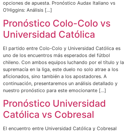
opciones de apuesta. Pronóstico Audax Italiano vs
O’Higgins: Análisis […]
Pronóstico Colo-Colo vs
Universidad Católica
El partido entre Colo-Colo y Universidad Católica es
uno de los encuentros más esperados del fútbol
chileno. Con ambos equipos luchando por el título y la
supremacía en la liga, este duelo no solo atrae a los
aficionados, sino también a los apostadores. A
continuación, presentaremos un análisis detallado y
nuestro pronóstico para este emocionante […]
Pronóstico Universidad
Católica vs Cobresal
El encuentro entre Universidad Católica y Cobresal