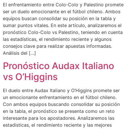
El enfrentamiento entre Colo-Colo y Palestino promete
ser un duelo emocionante en el fútbol chileno. Ambos
equipos buscan consolidar su posición en la tabla y
sumar puntos vitales. En este artículo, analizaremos el
pronóstico Colo-Colo vs Palestino, teniendo en cuenta
las estadísticas, el rendimiento reciente y algunos
consejos clave para realizar apuestas informadas.
Análisis del […]
Pronóstico Audax Italiano
vs O’Higgins
El duelo entre Audax Italiano y O’Higgins promete ser
un emocionante enfrentamiento en el fútbol chileno.
Con ambos equipos buscando consolidar su posición
en la tabla, el pronóstico se presenta como un reto
interesante para los apostadores. Analizaremos las
estadísticas, el rendimiento reciente y las mejores