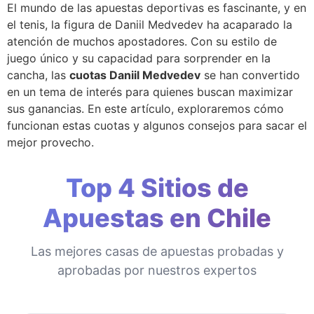
El mundo de las apuestas deportivas es fascinante, y en
el tenis, la figura de Daniil Medvedev ha acaparado la
atención de muchos apostadores. Con su estilo de
juego único y su capacidad para sorprender en la
cancha, las
cuotas Daniil Medvedev
se han convertido
en un tema de interés para quienes buscan maximizar
sus ganancias. En este artículo, exploraremos cómo
funcionan estas cuotas y algunos consejos para sacar el
mejor provecho.
Top 4 Sitios de
Apuestas en Chile
Las mejores casas de apuestas probadas y
aprobadas por nuestros expertos