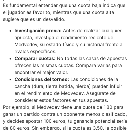
Es fundamental entender que una cuota baja indica que
el jugador es favorito, mientras que una cuota alta
sugiere que es un desvalido.
Investigación previa:
Antes de realizar cualquier
apuesta, investiga el rendimiento reciente de
Medvedev, su estado físico y su historial frente a
rivales específicos.
Comparar cuotas:
No todas las casas de apuestas
ofrecen las mismas cuotas. Compara varias para
encontrar el mejor valor.
Condiciones del torneo:
Las condiciones de la
cancha (dura, tierra batida, hierba) pueden influir
en el rendimiento de Medvedev. Asegúrate de
considerar estos factores en tus apuestas.
Por ejemplo, si Medvedev tiene una cuota de 1.80 para
ganar un partido contra un oponente menos clasificado,
y decides apostar 100 euros, tu ganancia potencial sería
de 80 euros. Sin embargo, si la cuota es 3.50, la posible