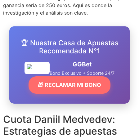
ganancia sería de 250 euros. Aquí es donde la
investigación y el análisis son clave.
🏆 Nuestra Casa de Apuestas
Recomendada N°1
GGBet
Bono Exclusivo + Soporte 24/7
🎁 RECLAMAR MI BONO
Cuota Daniil Medvedev:
Estrategias de apuestas