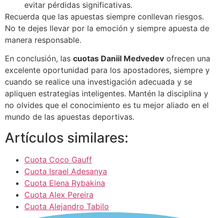
evitar pérdidas significativas.
Recuerda que las apuestas siempre conllevan riesgos.
No te dejes llevar por la emoción y siempre apuesta de
manera responsable.
En conclusión, las
cuotas Daniil Medvedev
ofrecen una
excelente oportunidad para los apostadores, siempre y
cuando se realice una investigación adecuada y se
apliquen estrategias inteligentes. Mantén la disciplina y
no olvides que el conocimiento es tu mejor aliado en el
mundo de las apuestas deportivas.
Artículos similares:
Cuota Coco Gauff
Cuota Israel Adesanya
Cuota Elena Rybakina
Cuota Alex Pereira
Cuota Alejandro Tabilo