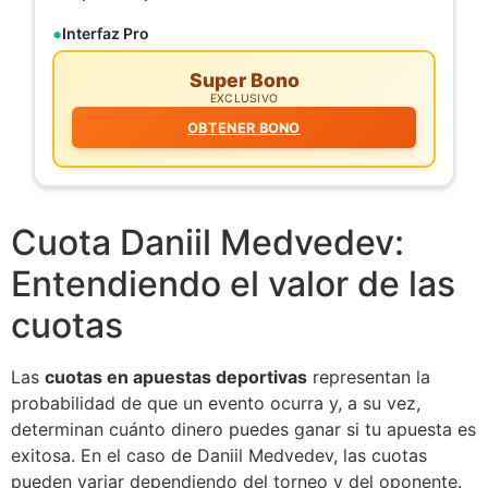
Interfaz Pro
Super Bono
EXCLUSIVO
OBTENER BONO
Cuota Daniil Medvedev:
Entendiendo el valor de las
cuotas
Las
cuotas en apuestas deportivas
representan la
probabilidad de que un evento ocurra y, a su vez,
determinan cuánto dinero puedes ganar si tu apuesta es
exitosa. En el caso de Daniil Medvedev, las cuotas
pueden variar dependiendo del torneo y del oponente.