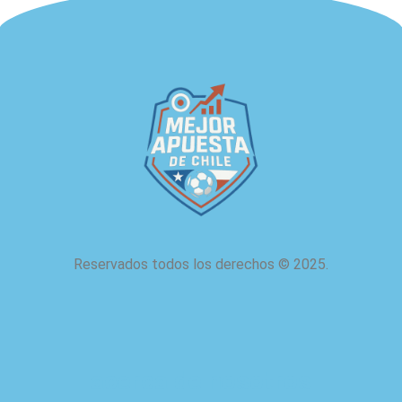
Reservados todos los derechos
©
2025.
acerca de nosotros