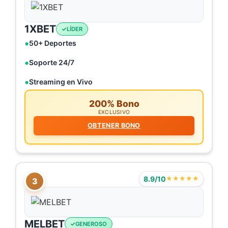
1XBET
LÍDER
50+ Deportes
Soporte 24/7
Streaming en Vivo
200% Bono
EXCLUSIVO
OBTENER BONO
8.9/10
★★★★★
3
MELBET
GENEROSO