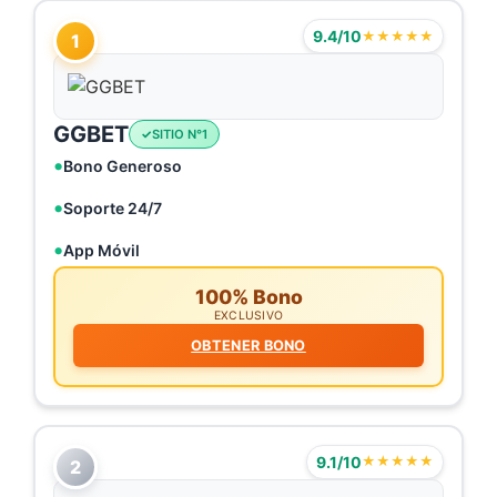
9.4/10
★★★★★
1
GGBET
SITIO N°1
Bono Generoso
Soporte 24/7
App Móvil
100% Bono
EXCLUSIVO
OBTENER BONO
9.1/10
★★★★★
2