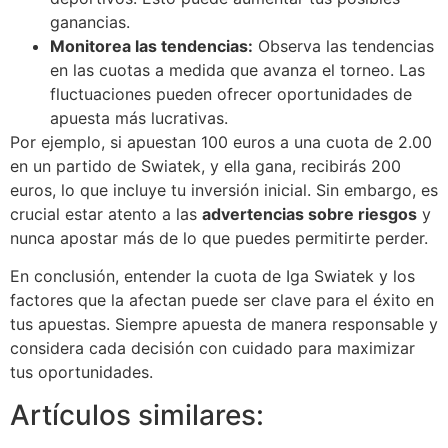
ganancias.
Monitorea las tendencias:
Observa las tendencias
en las cuotas a medida que avanza el torneo. Las
fluctuaciones pueden ofrecer oportunidades de
apuesta más lucrativas.
Por ejemplo, si apuestan 100 euros a una cuota de 2.00
en un partido de Swiatek, y ella gana, recibirás 200
euros, lo que incluye tu inversión inicial. Sin embargo, es
crucial estar atento a las
advertencias sobre riesgos
y
nunca apostar más de lo que puedes permitirte perder.
En conclusión, entender la cuota de Iga Swiatek y los
factores que la afectan puede ser clave para el éxito en
tus apuestas. Siempre apuesta de manera responsable y
considera cada decisión con cuidado para maximizar
tus oportunidades.
Artículos similares: