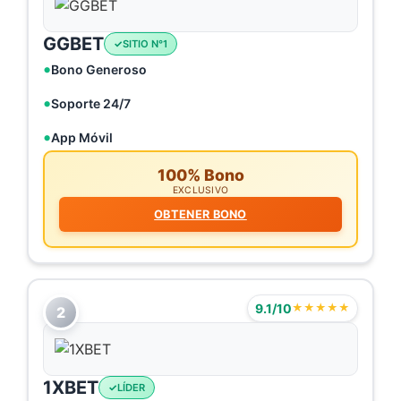
GGBET
SITIO N°1
Bono Generoso
Soporte 24/7
App Móvil
100% Bono
EXCLUSIVO
OBTENER BONO
9.1/10
★★★★★
2
1XBET
LÍDER