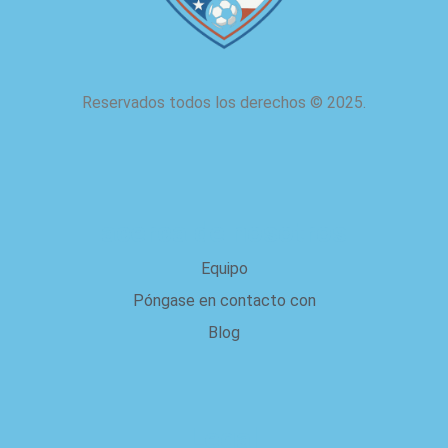
Reservados todos los derechos
©
2025.
acerca de nosotros
Equipo
Póngase en contacto con
Blog
Legal