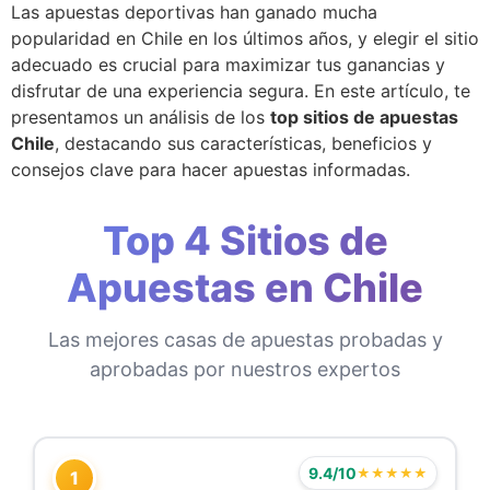
Las apuestas deportivas han ganado mucha
popularidad en Chile en los últimos años, y elegir el sitio
adecuado es crucial para maximizar tus ganancias y
disfrutar de una experiencia segura. En este artículo, te
presentamos un análisis de los
top sitios de apuestas
Chile
, destacando sus características, beneficios y
consejos clave para hacer apuestas informadas.
Top 4 Sitios de
Apuestas en Chile
Las mejores casas de apuestas probadas y
aprobadas por nuestros expertos
9.4/10
★★★★★
1