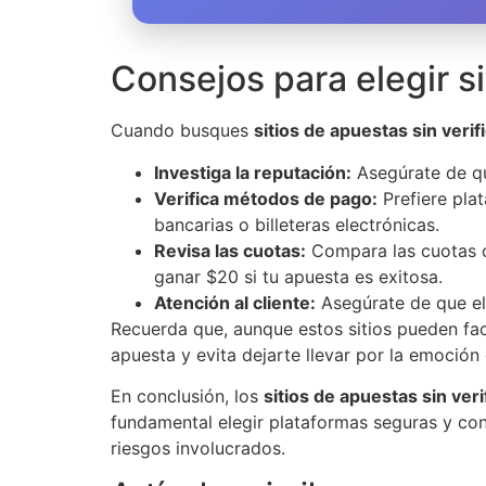
Consejos para elegir si
Cuando busques
sitios de apuestas sin verif
Investiga la reputación:
Asegúrate de que
Verifica métodos de pago:
Prefiere pla
bancarias o billeteras electrónicas.
Revisa las cuotas:
Compara las cuotas of
ganar $20 si tu apuesta es exitosa.
Atención al cliente:
Asegúrate de que el s
Recuerda que, aunque estos sitios pueden facil
apuesta y evita dejarte llevar por la emoción 
En conclusión, los
sitios de apuestas sin veri
fundamental elegir plataformas seguras y con
riesgos involucrados.