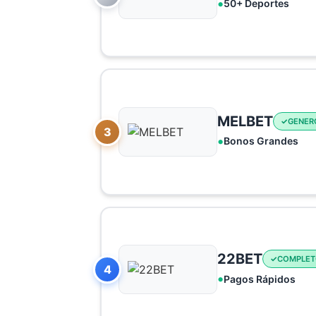
50+ Deportes
MELBET
GENER
3
Bonos Grandes
22BET
COMPLE
4
Pagos Rápidos