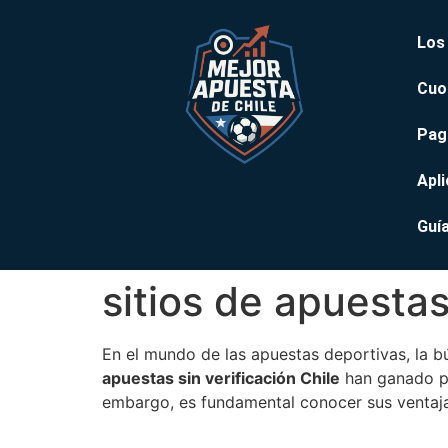
Los
Cuo
Pag
Apl
Guí
sitios de apuestas
En el mundo de las apuestas deportivas, la b
apuestas sin verificación Chile
han ganado pop
embargo, es fundamental conocer sus ventaja