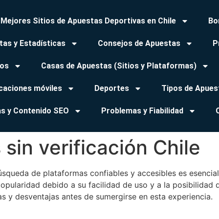
 Mejores Sitios de Apuestas Deportivas en Chile
Bo
tas y Estadísticas
Consejos de Apuestas
P
os
Casas de Apuestas (Sitios y Plataformas)
icaciones móviles
Deportes
Tipos de Apues
as y Contenido SEO
Problemas y Fiabilidad
 sin verificación Chile
úsqueda de plataformas confiables y accesibles es esencia
ularidad debido a su facilidad de uso y a la posibilidad d
s y desventajas antes de sumergirse en esta experiencia.