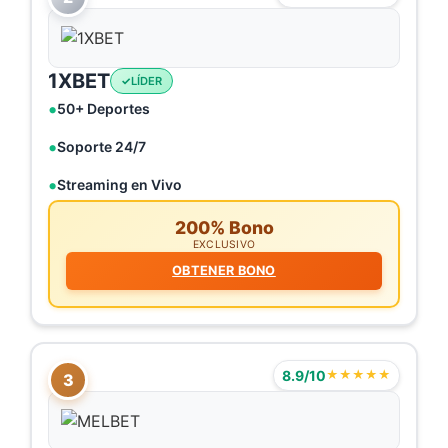
1XBET
LÍDER
50+ Deportes
Soporte 24/7
Streaming en Vivo
200% Bono
EXCLUSIVO
OBTENER BONO
8.9/10
★★★★★
3