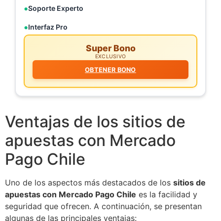
Soporte Experto
Interfaz Pro
Super Bono
EXCLUSIVO
OBTENER BONO
Ventajas de los sitios de
apuestas con Mercado
Pago Chile
Uno de los aspectos más destacados de los
sitios de
apuestas con Mercado Pago Chile
es la facilidad y
seguridad que ofrecen. A continuación, se presentan
algunas de las principales ventajas: