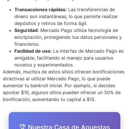
Transacciones rápidas:
Las transferencias de
dinero son instantáneas, lo que permite realizar
depósitos y retiros de forma ágil.
Seguridad:
Mercado Pago utiliza tecnología de
encriptación, protegiendo tus datos personales y
financieros.
Facilidad de uso:
La interfaz de Mercado Pago es
amigable, facilitando el manejo para usuarios
novatos y experimentados.
Además, muchos de estos sitios ofrecen bonificaciones
atractivas al utilizar Mercado Pago, lo que puede
aumentar tu bankroll inicial. Por ejemplo, si decides
apostar $10, algunos sitios pueden ofrecer un 50% de
bonificación, aumentando tu capital a $15.
🏆 Nuestra Casa de Apuestas