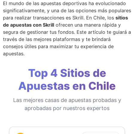
El mundo de las apuestas deportivas ha evolucionado
significativamente, y una de las opciones más populares
para realizar transacciones es Skrill. En Chile, los
sitios
de apuestas con Skrill
ofrecen una manera rápida y
segura de gestionar tus fondos. Este artículo te guiará a
través de las mejores plataformas y te brindará
consejos útiles para maximizar tu experiencia de
apuestas.
Top 4 Sitios de
Apuestas en Chile
Las mejores casas de apuestas probadas y
aprobadas por nuestros expertos