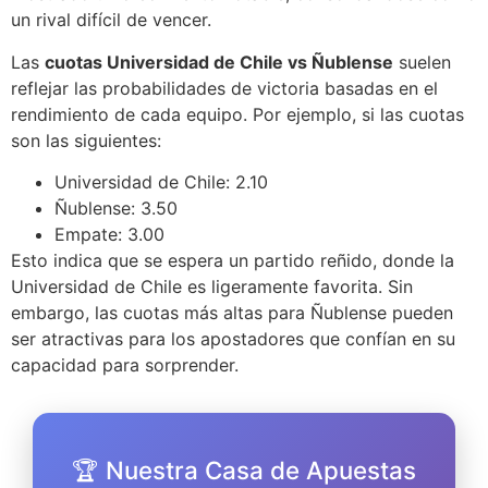
un rival difícil de vencer.
Las
cuotas Universidad de Chile vs Ñublense
suelen
reflejar las probabilidades de victoria basadas en el
rendimiento de cada equipo. Por ejemplo, si las cuotas
son las siguientes:
Universidad de Chile: 2.10
Ñublense: 3.50
Empate: 3.00
Esto indica que se espera un partido reñido, donde la
Universidad de Chile es ligeramente favorita. Sin
embargo, las cuotas más altas para Ñublense pueden
ser atractivas para los apostadores que confían en su
capacidad para sorprender.
🏆 Nuestra Casa de Apuestas