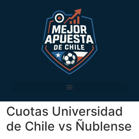
Cuotas Universidad
de Chile vs Ñublense