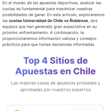
En el mundo de las apuestas deportivas, analizar las
cuotas es fundamental para maximizar nuestras
posibilidades de ganar. En este artículo, exploraremos
las
cuotas Universidad de Chile vs Ñublense
, dos
equipos que han generado gran expectativa en su
próximo enfrentamiento. A continuación, te
proporcionaremos información valiosa y consejos
prácticos para que tomes decisiones informadas.
Top 4 Sitios de
Apuestas en Chile
Las mejores casas de apuestas probadas y
aprobadas por nuestros expertos