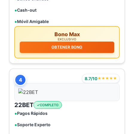
Cash-out
Móvil Amigable
Bono Max
EXCLUSIVO
OBTENER BONO
8.7/10
★★★★★
4
22BET
COMPLETO
Pagos Rápidos
Soporte Experto