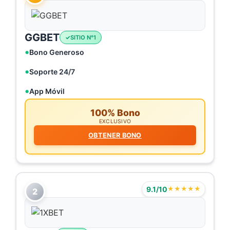
GGBET
SITIO N°1
Bono Generoso
Soporte 24/7
App Móvil
100% Bono
EXCLUSIVO
OBTENER BONO
9.1/10
★★★★★
2