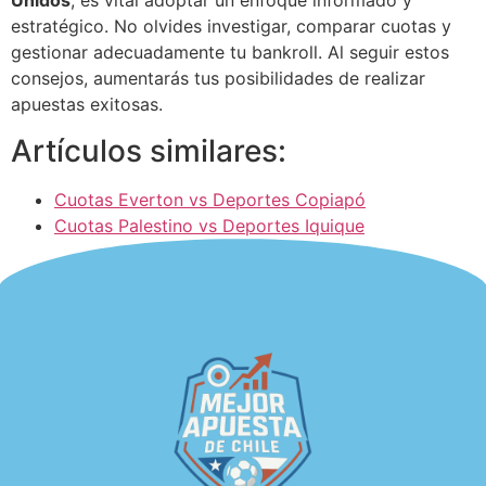
Unidos
, es vital adoptar un enfoque informado y
estratégico. No olvides investigar, comparar cuotas y
gestionar adecuadamente tu bankroll. Al seguir estos
consejos, aumentarás tus posibilidades de realizar
apuestas exitosas.
Artículos similares:
Cuotas Everton vs Deportes Copiapó
Cuotas Palestino vs Deportes Iquique