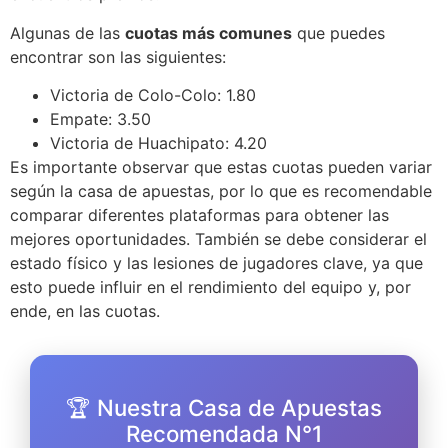
Algunas de las
cuotas más comunes
que puedes
encontrar son las siguientes:
Victoria de Colo-Colo: 1.80
Empate: 3.50
Victoria de Huachipato: 4.20
Es importante observar que estas cuotas pueden variar
según la casa de apuestas, por lo que es recomendable
comparar diferentes plataformas para obtener las
mejores oportunidades. También se debe considerar el
estado físico y las lesiones de jugadores clave, ya que
esto puede influir en el rendimiento del equipo y, por
ende, en las cuotas.
🏆 Nuestra Casa de Apuestas
Recomendada N°1