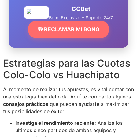
GGBet
Bono Exclusivo + Soporte 24/7
🎁 RECLAMAR MI BONO
Estrategias para las Cuotas
Colo-Colo vs Huachipato
Al momento de realizar tus apuestas, es vital contar con
una estrategia bien definida. Aquí te comparto algunos
consejos prácticos
que pueden ayudarte a maximizar
tus posibilidades de éxito:
Investiga el rendimiento reciente:
Analiza los
últimos cinco partidos de ambos equipos y