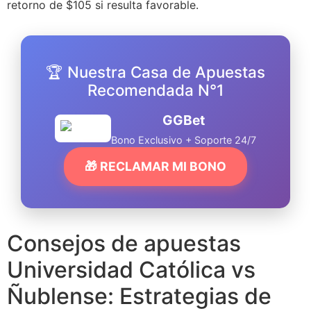
retorno de $105 si resulta favorable.
🏆 Nuestra Casa de Apuestas
Recomendada N°1
GGBet
Bono Exclusivo + Soporte 24/7
🎁 RECLAMAR MI BONO
Consejos de apuestas
Universidad Católica vs
Ñublense: Estrategias de