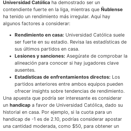
Universidad Católica
ha demostrado ser un
contendiente fuerte en la liga, mientras que
Ñublense
ha tenido un rendimiento más irregular. Aquí hay
algunos factores a considerar:
Rendimiento en casa:
Universidad Católica suele
ser fuerte en su estadio. Revisa las estadísticas de
sus últimos partidos en casa.
Lesiones y sanciones:
Asegúrate de comprobar la
alineación para conocer si hay jugadores clave
ausentes.
Estadísticas de enfrentamientos directos:
Los
partidos anteriores entre ambos equipos pueden
ofrecer insights sobre tendencias de rendimiento.
Una apuesta que podría ser interesante es considerar
un
handicap
a favor de Universidad Católica, dado su
historial en casa. Por ejemplo, si la cuota para un
handicap de -1 es de 2.10, podrías considerar apostar
una cantidad moderada, como $50, para obtener un