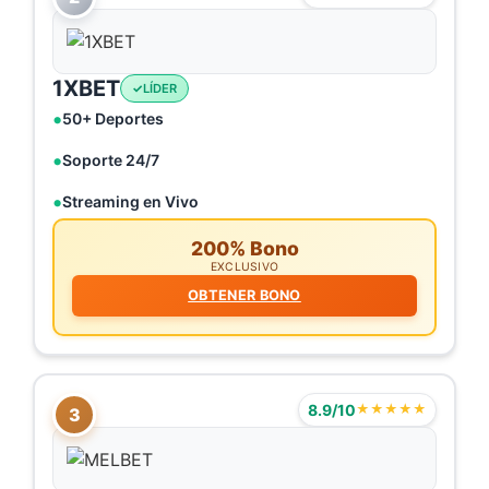
1XBET
LÍDER
50+ Deportes
Soporte 24/7
Streaming en Vivo
200% Bono
EXCLUSIVO
OBTENER BONO
8.9/10
★★★★★
3