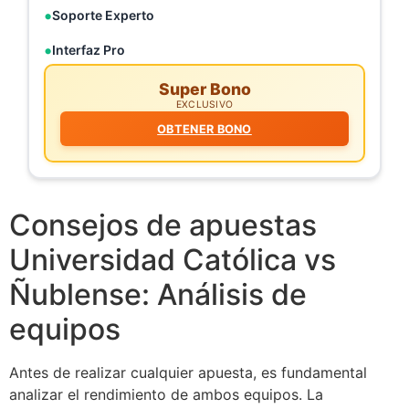
Soporte Experto
Interfaz Pro
Super Bono
EXCLUSIVO
OBTENER BONO
Consejos de apuestas
Universidad Católica vs
Ñublense: Análisis de
equipos
Antes de realizar cualquier apuesta, es fundamental
analizar el rendimiento de ambos equipos. La