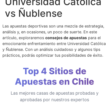
Universidad Católica
vs Ñublense
Las apuestas deportivas son una mezcla de estrategia,
análisis y, en ocasiones, un poco de suerte. En este
artículo, exploraremos
consejos de apuestas
para el
emocionante enfrentamiento entre Universidad Católica
y Ñublense. Con un análisis cuidadoso y algunos tips
prácticos, podrás optimizar tus posibilidades de éxito.
Top 4 Sitios de
Apuestas en Chile
Las mejores casas de apuestas probadas y
aprobadas por nuestros expertos