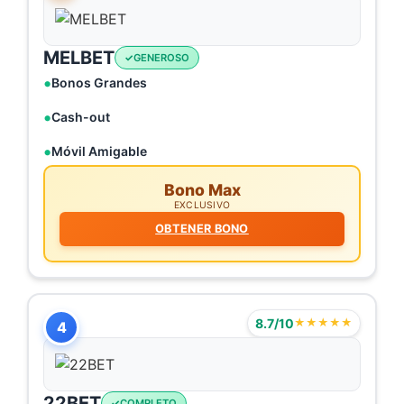
MELBET
GENEROSO
Bonos Grandes
Cash-out
Móvil Amigable
Bono Max
EXCLUSIVO
OBTENER BONO
8.7/10
★★★★★
4
22BET
COMPLETO