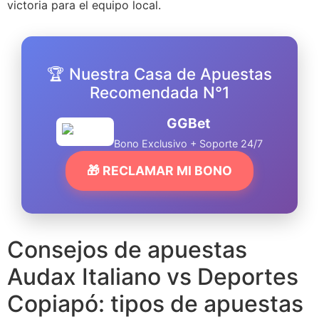
victoria para el equipo local.
🏆 Nuestra Casa de Apuestas
Recomendada N°1
GGBet
Bono Exclusivo + Soporte 24/7
🎁 RECLAMAR MI BONO
Consejos de apuestas
Audax Italiano vs Deportes
Copiapó: tipos de apuestas