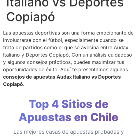
Italiano vs Deportes
Copiapó
Las apuestas deportivas son una forma emocionante de
involucrarse con el fútbol, especialmente cuando se
trata de partidos como el que se avecina entre Audax
Italiano y Deportes Copiapó. Con un análisis cuidadoso
y algunos consejos prácticos, puedes maximizar tus
oportunidades de éxito. Aquí te presentamos algunos
consejos de apuestas Audax Italiano vs Deportes
Copiapó
.
Top 4 Sitios de
Apuestas en Chile
Las mejores casas de apuestas probadas y