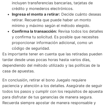
incluyen transferencias bancarias, tarjetas de
crédito y monederos electrónicos.
Ingresa el monto a retirar:
Decide cuánto deseas
retirar. Recuerda que puede haber un monto
mínimo y máximo según el método elegido.
Confirma la transacción:
Revisa todos los detalles
y confirma tu solicitud. Es posible que necesites
proporcionar información adicional, como un
código de seguridad.
Es importante tener en cuenta que las retiradas pueden
tardar desde unas pocas horas hasta varios días,
dependiendo del método utilizado y las políticas de la
casa de apuestas.
En conclusión, retirar el bono Juegalo requiere
paciencia y atención a los detalles. Asegúrate de seguir
todos los pasos y cumplir con los requisitos de apuesta
para disfrutar de tus ganancias de manera segura.
Recuerda siempre apostar de manera responsable y