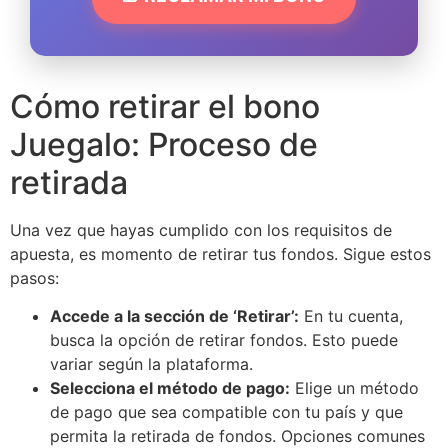
Cómo retirar el bono
Juegalo: Proceso de
retirada
Una vez que hayas cumplido con los requisitos de
apuesta, es momento de retirar tus fondos. Sigue estos
pasos:
Accede a la sección de ‘Retirar’:
En tu cuenta,
busca la opción de retirar fondos. Esto puede
variar según la plataforma.
Selecciona el método de pago:
Elige un método
de pago que sea compatible con tu país y que
permita la retirada de fondos. Opciones comunes