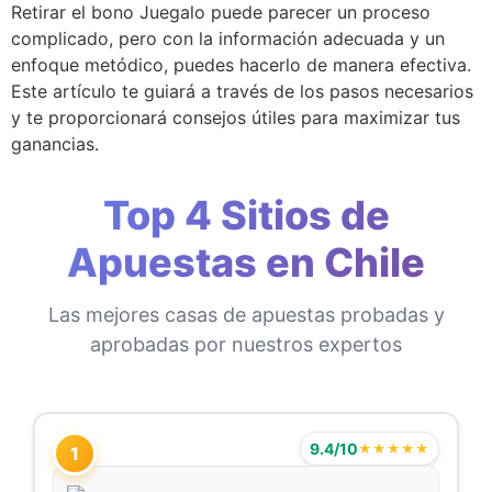
Retirar el bono Juegalo puede parecer un proceso
complicado, pero con la información adecuada y un
enfoque metódico, puedes hacerlo de manera efectiva.
Este artículo te guiará a través de los pasos necesarios
y te proporcionará consejos útiles para maximizar tus
ganancias.
Top 4 Sitios de
Apuestas en Chile
Las mejores casas de apuestas probadas y
aprobadas por nuestros expertos
9.4/10
★★★★★
1