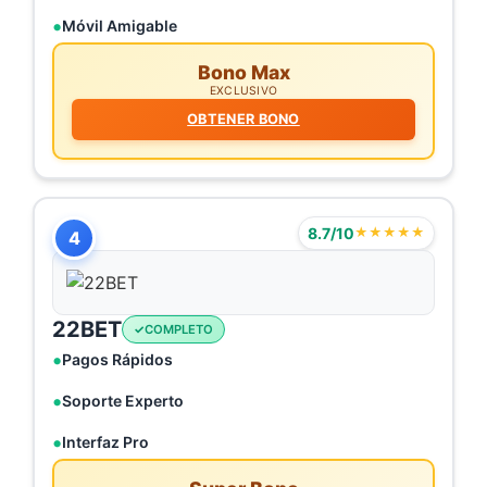
Móvil Amigable
Bono Max
EXCLUSIVO
OBTENER BONO
8.7/10
★★★★★
4
22BET
COMPLETO
Pagos Rápidos
Soporte Experto
Interfaz Pro