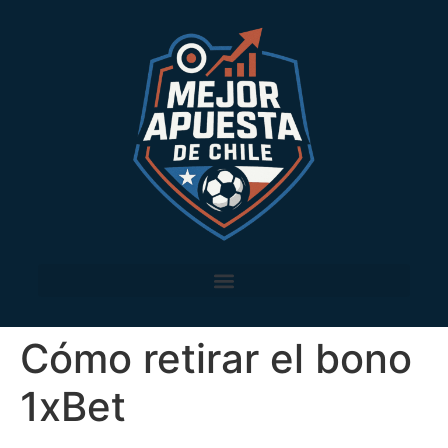
Cómo retirar el bono
1xBet