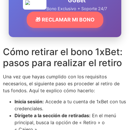
GGBet
Bono Exclusivo + Soporte 24/7
🎁 RECLAMAR MI BONO
Cómo retirar el bono 1xBet:
pasos para realizar el retiro
Una vez que hayas cumplido con los requisitos
necesarios, el siguiente paso es proceder al retiro de
tus fondos. Aquí te explico cómo hacerlo:
Inicia sesión:
Accede a tu cuenta de 1xBet con tus
credenciales.
Dirígete a la sección de retiradas:
En el menú
principal, busca la opción de « Retiro » o
« Cajero ».