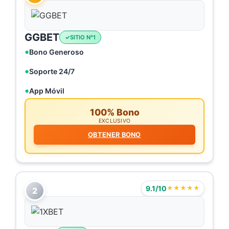
GGBET
SITIO N°1
Bono Generoso
Soporte 24/7
App Móvil
100% Bono
EXCLUSIVO
OBTENER BONO
9.1/10
★★★★★
2