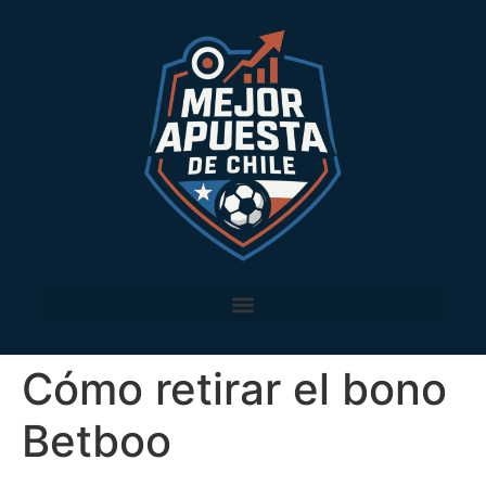
Cómo retirar el bono
Betboo