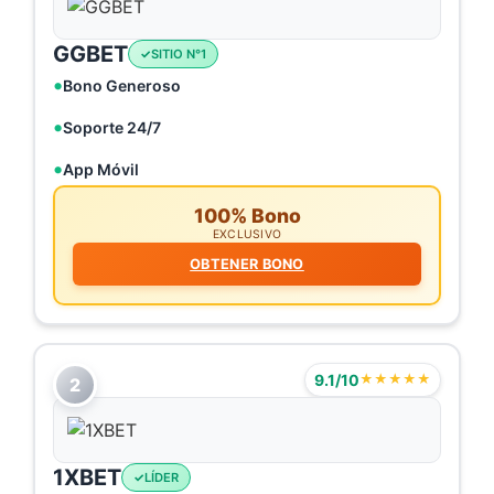
GGBET
SITIO N°1
Bono Generoso
Soporte 24/7
App Móvil
100% Bono
EXCLUSIVO
OBTENER BONO
9.1/10
★★★★★
2
1XBET
LÍDER