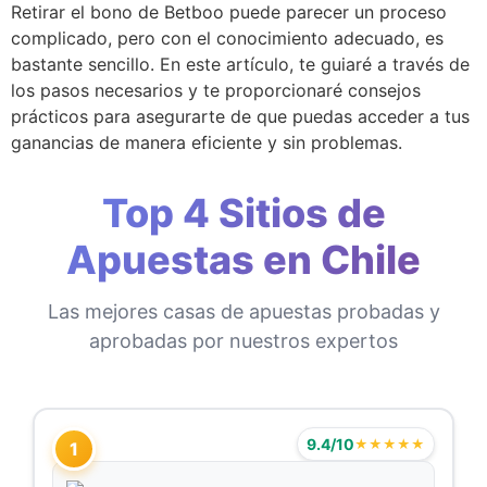
Retirar el bono de Betboo puede parecer un proceso
complicado, pero con el conocimiento adecuado, es
bastante sencillo. En este artículo, te guiaré a través de
los pasos necesarios y te proporcionaré consejos
prácticos para asegurarte de que puedas acceder a tus
ganancias de manera eficiente y sin problemas.
Top 4 Sitios de
Apuestas en Chile
Las mejores casas de apuestas probadas y
aprobadas por nuestros expertos
9.4/10
★★★★★
1