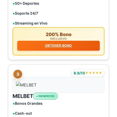
50+ Deportes
Soporte 24/7
Streaming en Vivo
200% Bono
EXCLUSIVO
OBTENER BONO
8.9/10
★★★★★
3
MELBET
GENEROSO
Bonos Grandes
Cash-out