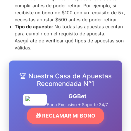
cumplir antes de poder retirar. Por ejemplo, si
recibiste un bono de $100 con un requisito de 5x,
necesitas apostar $500 antes de poder retirar.
Tipo de apuesta:
No todas las apuestas cuentan
para cumplir con el requisito de apuesta.
Asegúrate de verificar qué tipos de apuestas son
válidas.
🏆 Nuestra Casa de Apuestas
Recomendada N°1
GGBet
Bono Exclusivo + Soporte 24/7
🎁 RECLAMAR MI BONO