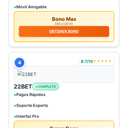
Móvil Amigable
Bono Max
EXCLUSIVO
OBTENER BONO
8.7/10
★★★★★
4
22BET
COMPLETO
Pagos Rápidos
Soporte Experto
Interfaz Pro