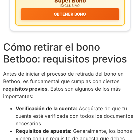
Super Bono
EXCLUSIVO
OBTENER BONO
Cómo retirar el bono
Betboo: requisitos previos
Antes de iniciar el proceso de retirada del bono en
Betboo, es fundamental que cumplas con ciertos
requisitos previos
. Estos son algunos de los más
importantes:
Verificación de la cuenta:
Asegúrate de que tu
cuenta esté verificada con todos los documentos
necesarios.
Requisitos de apuesta:
Generalmente, los bonos
vienen con un requisito de apuesta que debes