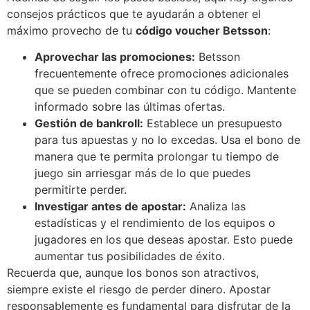
consejos prácticos que te ayudarán a obtener el
máximo provecho de tu
código voucher Betsson
:
Aprovechar las promociones:
Betsson
frecuentemente ofrece promociones adicionales
que se pueden combinar con tu código. Mantente
informado sobre las últimas ofertas.
Gestión de bankroll:
Establece un presupuesto
para tus apuestas y no lo excedas. Usa el bono de
manera que te permita prolongar tu tiempo de
juego sin arriesgar más de lo que puedes
permitirte perder.
Investigar antes de apostar:
Analiza las
estadísticas y el rendimiento de los equipos o
jugadores en los que deseas apostar. Esto puede
aumentar tus posibilidades de éxito.
Recuerda que, aunque los bonos son atractivos,
siempre existe el riesgo de perder dinero. Apostar
responsablemente es fundamental para disfrutar de la