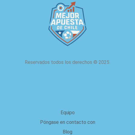
Reservados todos los derechos
©
2025.
acerca de nosotros
Equipo
Póngase en contacto con
Blog