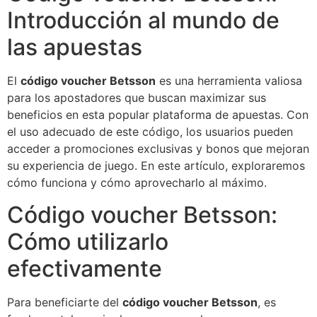
Introducción al mundo de
las apuestas
El
código voucher Betsson
es una herramienta valiosa
para los apostadores que buscan maximizar sus
beneficios en esta popular plataforma de apuestas. Con
el uso adecuado de este código, los usuarios pueden
acceder a promociones exclusivas y bonos que mejoran
su experiencia de juego. En este artículo, exploraremos
cómo funciona y cómo aprovecharlo al máximo.
Código voucher Betsson:
Cómo utilizarlo
efectivamente
Para beneficiarte del
código voucher Betsson
, es