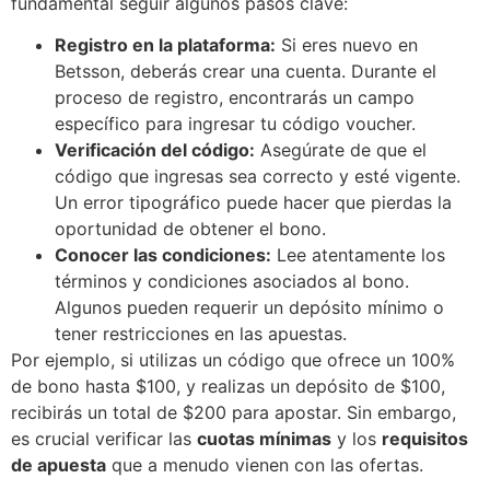
fundamental seguir algunos pasos clave:
Registro en la plataforma:
Si eres nuevo en
Betsson, deberás crear una cuenta. Durante el
proceso de registro, encontrarás un campo
específico para ingresar tu código voucher.
Verificación del código:
Asegúrate de que el
código que ingresas sea correcto y esté vigente.
Un error tipográfico puede hacer que pierdas la
oportunidad de obtener el bono.
Conocer las condiciones:
Lee atentamente los
términos y condiciones asociados al bono.
Algunos pueden requerir un depósito mínimo o
tener restricciones en las apuestas.
Por ejemplo, si utilizas un código que ofrece un 100%
de bono hasta $100, y realizas un depósito de $100,
recibirás un total de $200 para apostar. Sin embargo,
es crucial verificar las
cuotas mínimas
y los
requisitos
de apuesta
que a menudo vienen con las ofertas.