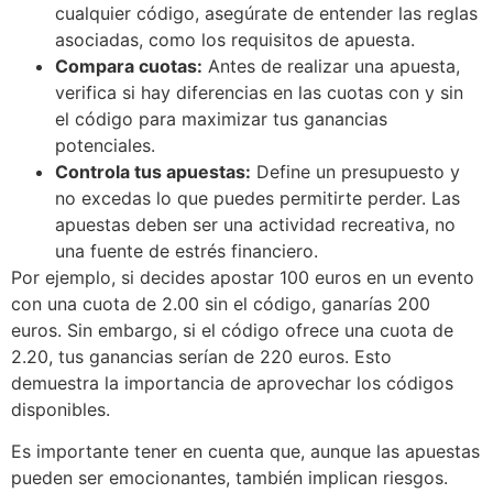
cualquier código, asegúrate de entender las reglas
asociadas, como los requisitos de apuesta.
Compara cuotas:
Antes de realizar una apuesta,
verifica si hay diferencias en las cuotas con y sin
el código para maximizar tus ganancias
potenciales.
Controla tus apuestas:
Define un presupuesto y
no excedas lo que puedes permitirte perder. Las
apuestas deben ser una actividad recreativa, no
una fuente de estrés financiero.
Por ejemplo, si decides apostar 100 euros en un evento
con una cuota de 2.00 sin el código, ganarías 200
euros. Sin embargo, si el código ofrece una cuota de
2.20, tus ganancias serían de 220 euros. Esto
demuestra la importancia de aprovechar los códigos
disponibles.
Es importante tener en cuenta que, aunque las apuestas
pueden ser emocionantes, también implican riesgos.