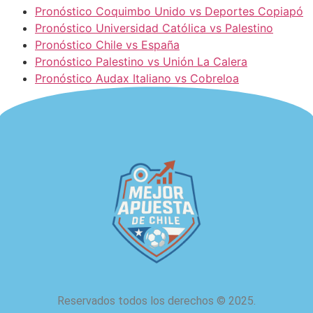
Pronóstico Coquimbo Unido vs Deportes Copiapó
Pronóstico Universidad Católica vs Palestino
Pronóstico Chile vs España
Pronóstico Palestino vs Unión La Calera
Pronóstico Audax Italiano vs Cobreloa
Reservados todos los derechos
©
2025.