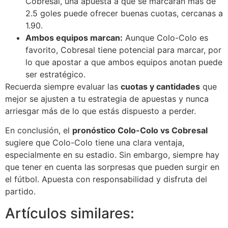
Cobresal, una apuesta a que se marcarán más de
2.5 goles puede ofrecer buenas cuotas, cercanas a
1.90.
Ambos equipos marcan:
Aunque Colo-Colo es
favorito, Cobresal tiene potencial para marcar, por
lo que apostar a que ambos equipos anotan puede
ser estratégico.
Recuerda siempre evaluar las
cuotas y cantidades
que
mejor se ajusten a tu estrategia de apuestas y nunca
arriesgar más de lo que estás dispuesto a perder.
En conclusión, el
pronóstico Colo-Colo vs Cobresal
sugiere que Colo-Colo tiene una clara ventaja,
especialmente en su estadio. Sin embargo, siempre hay
que tener en cuenta las sorpresas que pueden surgir en
el fútbol. Apuesta con responsabilidad y disfruta del
partido.
Artículos similares: