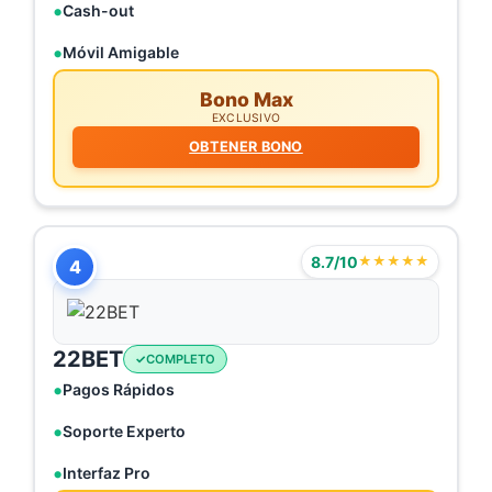
Cash-out
Móvil Amigable
Bono Max
EXCLUSIVO
OBTENER BONO
8.7/10
★★★★★
4
22BET
COMPLETO
Pagos Rápidos
Soporte Experto
Interfaz Pro