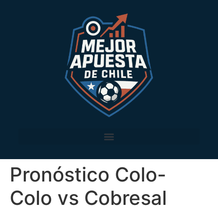
Pronóstico Colo-
Colo vs Cobresal