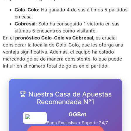
Colo-Colo:
Ha ganado 4 de sus últimos 5 partidos
en casa.
Cobresal:
Solo ha conseguido 1 victoria en sus
últimos 5 encuentros como visitante.
En el
pronóstico Colo-Colo vs Cobresal
, es crucial
considerar la localía de Colo-Colo, que les otorga una
ventaja significativa. Además, el equipo ha estado
marcando goles de manera consistente, lo que puede
influir en el número total de goles en el partido.
🏆 Nuestra Casa de Apuestas
Recomendada N°1
GGBet
Bono Exclusivo + Soporte 24/7