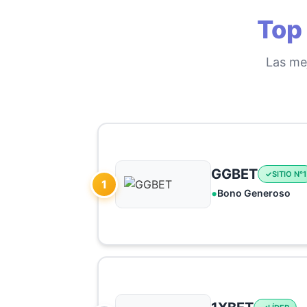
Top 
Las me
GGBET
SITIO N°1
1
Bono Generoso