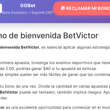
GGBet
🎁 RECLAMAR MI BON
Bono Exclusivo + Soporte 24/7
o de bienvenida BetVictor
bienvenida BetVictor
, es esencial aplicar algunas estrate
primera apuesta, investiga los eventos deportivos que tiene
de 2.00, podrías ganar $40 si tu apuesta es exitosa.
s simples suelen ser más fáciles de ganar que las combina
 bono de una vez. Divide la cantidad en varias apuestas pa
BetVictor
puede ser tentador, también implica riesgos. A
rder.
tor
es una excelente oportunidad para comenzar en el mun