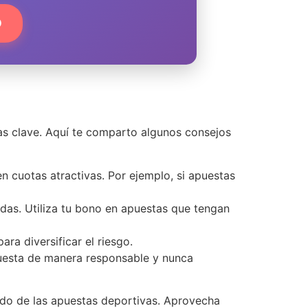
O
gias clave. Aquí te comparto algunos consejos
n cuotas atractivas. Por ejemplo, si apuestas
das. Utiliza tu bono en apuestas que tengan
ra diversificar el riesgo.
puesta de manera responsable y nunca
do de las apuestas deportivas. Aprovecha