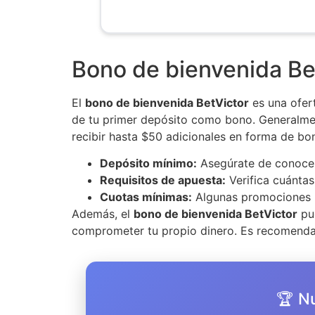
Bono de bienvenida Be
El
bono de bienvenida BetVictor
es una ofert
de tu primer depósito como bono. Generalmente
recibir hasta $50 adicionales en forma de bon
Depósito mínimo:
Asegúrate de conocer 
Requisitos de apuesta:
Verifica cuántas
Cuotas mínimas:
Algunas promociones re
Además, el
bono de bienvenida BetVictor
pue
comprometer tu propio dinero. Es recomendab
🏆 N