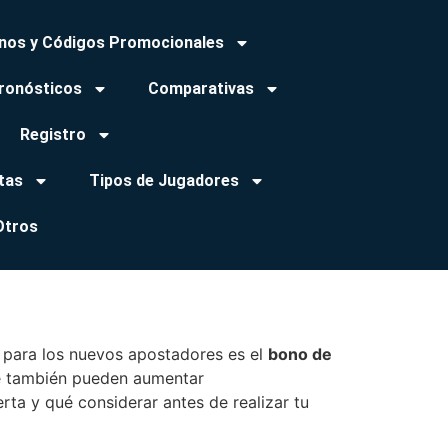
nos y Códigos Promocionales
ronósticos
Comparativas
Registro
tas
Tipos de Jugadores
Otros
s para los nuevos apostadores es el
bono de
que también pueden aumentar
rta y qué considerar antes de realizar tu