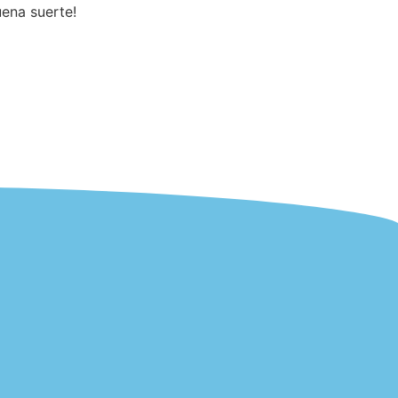
uena suerte!