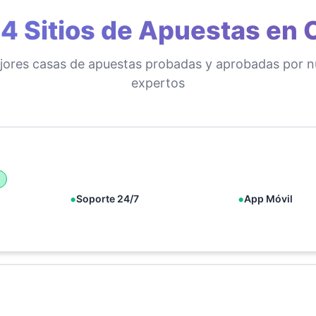
4 Sitios de Apuestas en 
jores casas de apuestas probadas y aprobadas por n
expertos
Soporte 24/7
App Móvil