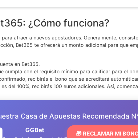
et365: ¿Cómo funciona?
para atraer a nuevos apostadores. Generalmente, consiste 
nsacción, Bet365 te ofrecerá un monto adicional para que e
cuenta en Bet365.
e cumpla con el requisito mínimo para calificar para el bon
onfirmado, recibirás el bono que se acreditará automática
 es del 100%, recibirás 100 euros adicionales. Así, comenza
uestra Casa de Apuestas Recomendada N
GGBet
🎁 RECLAMAR MI BON