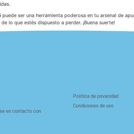
idas.
5
puede ser una herramienta poderosa en tu arsenal de apu
de lo que estés dispuesto a perder. ¡Buena suerte!
erca de
Legal
sotros
Política de privacidad
o
Condiciones de uso
se en contacto con