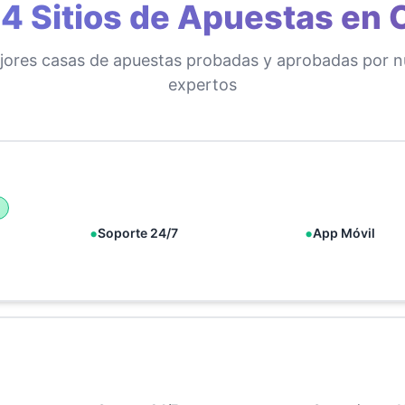
4 Sitios de Apuestas en 
jores casas de apuestas probadas y aprobadas por n
expertos
Soporte 24/7
App Móvil