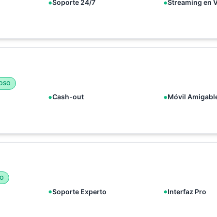
Soporte 24/7
Streaming en 
OSO
Cash-out
Móvil Amigabl
TO
Soporte Experto
Interfaz Pro