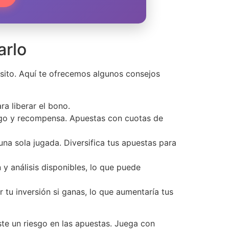
arlo
ósito. Aquí te ofrecemos algunos consejos
a liberar el bono.
sgo y recompensa. Apuestas con cuotas de
a sola jugada. Diversifica tus apuestas para
y análisis disponibles, lo que puede
 tu inversión si ganas, lo que aumentaría tus
te un riesgo en las apuestas. Juega con