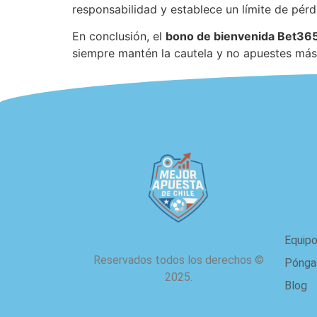
responsabilidad y establece un límite de pérd
En conclusión, el
bono de bienvenida Bet36
siempre mantén la cautela y no apuestes más 
ac
no
Equip
Reservados todos los derechos
©
Pónga
2025.
Blog