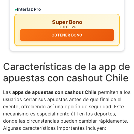
Interfaz Pro
Super Bono
EXCLUSIVO
OBTENER BONO
Características de la app de
apuestas con cashout Chile
Las
apps de apuestas con cashout Chile
permiten a los
usuarios cerrar sus apuestas antes de que finalice el
evento, ofreciendo así una opción de seguridad. Este
mecanismo es especialmente útil en los deportes,
donde las circunstancias pueden cambiar rápidamente.
Algunas características importantes incluyen: