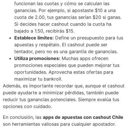
funcionan las cuotas y cómo se calculan las
ganancias. Por ejemplo, si apostaste $10 a una
cuota de 2.00, tus ganancias serían $20 si ganas.
Si decides hacer cashout cuando la cuota ha
bajado a 1.50, recibirás $15.
Establece límites:
Define un presupuesto para tus
apuestas y respétalo. El cashout puede ser
tentador, pero no es una garantía de ganancias.
Utiliza promociones:
Muchas apps ofrecen
promociones especiales que pueden mejorar tus
oportunidades. Aprovecha estas ofertas para
maximizar tu bankroll.
Además, es importante recordar que, aunque el cashout
puede ayudarte a minimizar pérdidas, también puede
reducir tus ganancias potenciales. Siempre evalúa tus
opciones con cuidado.
En conclusión, las
apps de apuestas con cashout Chile
son herramientas valiosas para cualquier apostador.