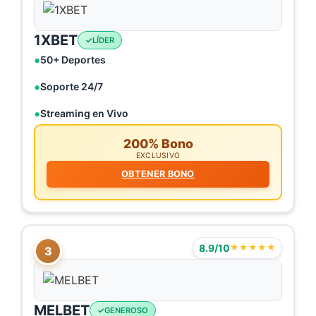
1XBET
LÍDER
50+ Deportes
Soporte 24/7
Streaming en Vivo
200% Bono
EXCLUSIVO
OBTENER BONO
8.9/10
★★★★★
3
MELBET
GENEROSO