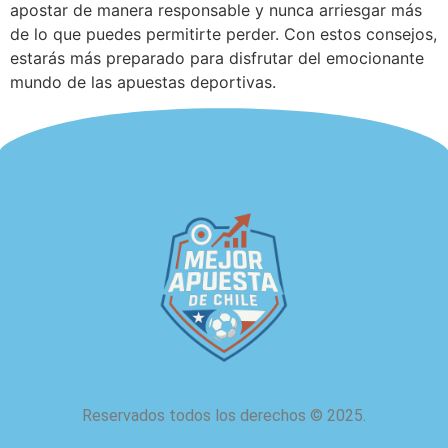
apostar de manera responsable y nunca arriesgar más
de lo que puedes permitirte perder. Con estos consejos,
estarás más preparado para disfrutar del emocionante
mundo de las apuestas deportivas.
Reservados todos los derechos
©
2025.