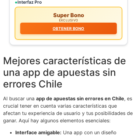
Interfaz Pro
Super Bono
EXCLUSIVO
OBTENER BONO
Mejores características de
una app de apuestas sin
errores Chile
Al buscar una
app de apuestas sin errores en Chile
, es
crucial tener en cuenta varias características que
afectan tu experiencia de usuario y tus posibilidades de
ganar. Aquí hay algunos elementos esenciales:
Interface amigable:
Una app con un diseño