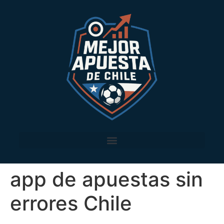
app de apuestas sin
errores Chile