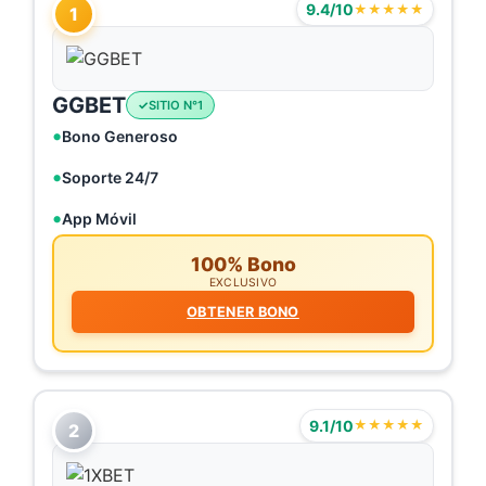
9.4/10
★★★★★
1
GGBET
SITIO N°1
Bono Generoso
Soporte 24/7
App Móvil
100% Bono
EXCLUSIVO
OBTENER BONO
9.1/10
★★★★★
2