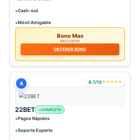
Cash-out
Móvil Amigable
Bono Max
EXCLUSIVO
OBTENER BONO
8.7/10
★★★★★
4
22BET
COMPLETO
Pagos Rápidos
Soporte Experto