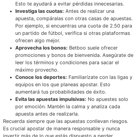
Esto te ayudará a evitar pérdidas innecesarias.
Investiga las cuotas:
Antes de realizar una
apuesta, compáralas con otras casas de apuestas.
Por ejemplo, si encuentras una cuota de 2.50 para
un partido de fútbol, verifica si otras plataformas
ofrecen algo mejor.
Aprovecha los bonos:
Betboo suele ofrecer
promociones y bonos de bienvenida. Asegúrate de
leer los términos y condiciones para sacar el
máximo provecho.
Conoce los deportes:
Familiarízate con las ligas y
equipos en los que planeas apostar. Esto
aumentará tus probabilidades de éxito.
Evita las apuestas impulsivas:
No apuestes solo
por emoción. Mantén la calma y analiza cada
apuesta antes de realizarla.
Recuerda siempre que las apuestas conllevan riesgos.
Es crucial apostar de manera responsable y nunca
invertir más de lo que estás dispuesto a perder.