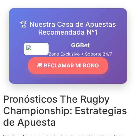
🏆 Nuestra Casa de Apuestas
Recomendada N°1
GGBet
Bono Exclusivo + Soporte 24/7
🎁 RECLAMAR MI BONO
Pronósticos The Rugby
Championship: Estrategias
de Apuesta