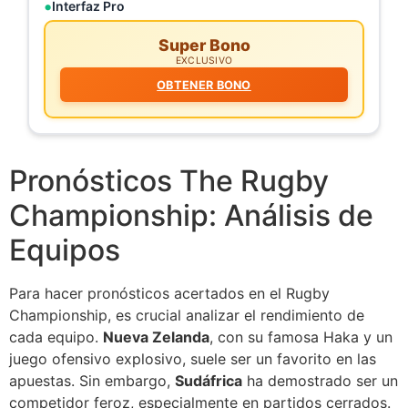
Interfaz Pro
Super Bono
EXCLUSIVO
OBTENER BONO
Pronósticos The Rugby
Championship: Análisis de
Equipos
Para hacer pronósticos acertados en el Rugby
Championship, es crucial analizar el rendimiento de
cada equipo.
Nueva Zelanda
, con su famosa Haka y un
juego ofensivo explosivo, suele ser un favorito en las
apuestas. Sin embargo,
Sudáfrica
ha demostrado ser un
competidor feroz, especialmente en partidos cerrados.