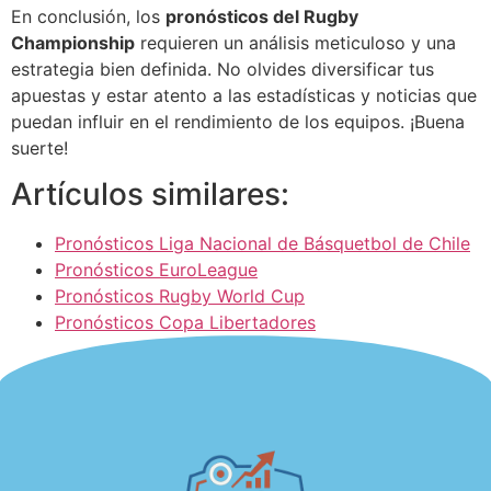
En conclusión, los
pronósticos del Rugby
Championship
requieren un análisis meticuloso y una
estrategia bien definida. No olvides diversificar tus
apuestas y estar atento a las estadísticas y noticias que
puedan influir en el rendimiento de los equipos. ¡Buena
suerte!
Artículos similares:
Pronósticos Liga Nacional de Básquetbol de Chile
Pronósticos EuroLeague
Pronósticos Rugby World Cup
Pronósticos Copa Libertadores