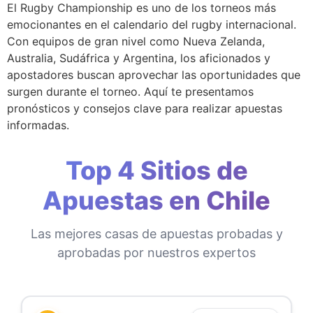
El Rugby Championship es uno de los torneos más
emocionantes en el calendario del rugby internacional.
Con equipos de gran nivel como Nueva Zelanda,
Australia, Sudáfrica y Argentina, los aficionados y
apostadores buscan aprovechar las oportunidades que
surgen durante el torneo. Aquí te presentamos
pronósticos y consejos clave para realizar apuestas
informadas.
Top 4 Sitios de
Apuestas en Chile
Las mejores casas de apuestas probadas y
aprobadas por nuestros expertos