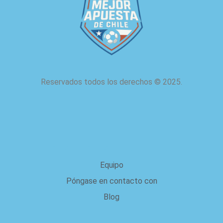
Reservados todos los derechos
©
2025.
acerca de nosotros
Equipo
Póngase en contacto con
Blog