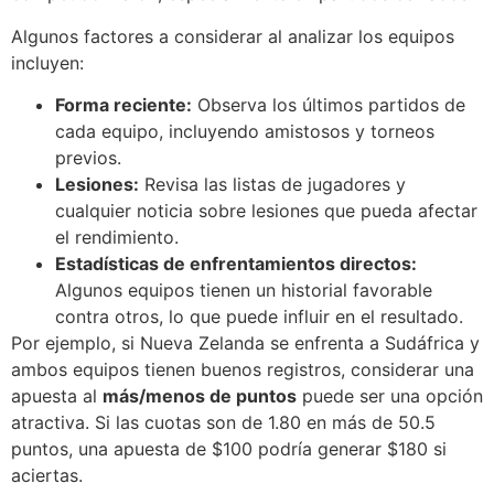
Algunos factores a considerar al analizar los equipos
incluyen:
Forma reciente:
Observa los últimos partidos de
cada equipo, incluyendo amistosos y torneos
previos.
Lesiones:
Revisa las listas de jugadores y
cualquier noticia sobre lesiones que pueda afectar
el rendimiento.
Estadísticas de enfrentamientos directos:
Algunos equipos tienen un historial favorable
contra otros, lo que puede influir en el resultado.
Por ejemplo, si Nueva Zelanda se enfrenta a Sudáfrica y
ambos equipos tienen buenos registros, considerar una
apuesta al
más/menos de puntos
puede ser una opción
atractiva. Si las cuotas son de 1.80 en más de 50.5
puntos, una apuesta de $100 podría generar $180 si
aciertas.