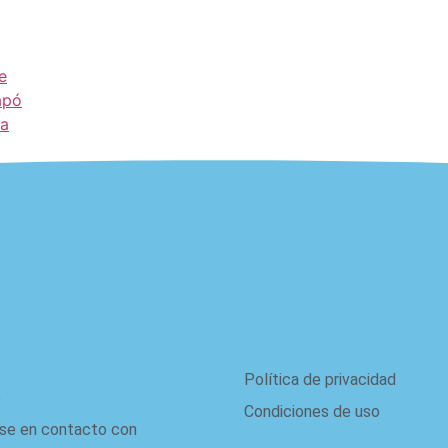
e
apó
oa
erca de
Legal
sotros
Política de privacidad
o
Condiciones de uso
se en contacto con