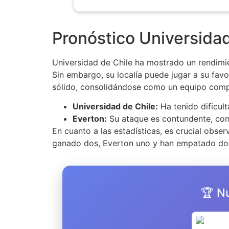
Pronóstico Universidad
Universidad de Chile ha mostrado un rendimie
Sin embargo, su localía puede jugar a su fav
sólido, consolidándose como un equipo compet
Universidad de Chile:
Ha tenido dificul
Everton:
Su ataque es contundente, con
En cuanto a las estadísticas, es crucial obser
ganado dos, Everton uno y han empatado dos. 
🏆 N