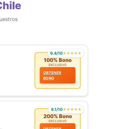
Chile
uestros
9.4/10
★★★★★
100% Bono
EXCLUSIVO
OBTENER
BONO
9.1/10
★★★★★
200% Bono
EXCLUSIVO
OBTENER