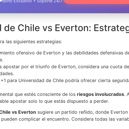
Bono Exclusivo + Soporte 24/7
 de Chile vs Everton: Estrate
a las siguientes estrategias:
miento ofensivo de Everton y las debilidades defensivas d
e.
s apostar por el triunfo de Everton, considera una cuota d
idades.
1 para Universidad de Chile podría ofrecer cierta segurid
amental que estés consciente de los
riesgos involucrados
. 
able apostar solo lo que estás dispuesto a perder.
Chile vs Everton
sugiere un partido reñido, donde Everton 
ón pueden complicar el encuentro. Considera todas las vari