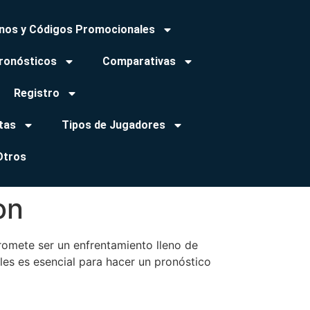
nos y Códigos Promocionales
ronósticos
Comparativas
Registro
tas
Tipos de Jugadores
Otros
on
romete ser un enfrentamiento lleno de
bles es esencial para hacer un pronóstico