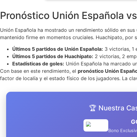
Pronóstico Unión Española vs
Unión Española ha mostrado un rendimiento sólido en sus ú
mantenido firme en momentos cruciales. Huachipato, por s
Últimos 5 partidos de Unión Española:
3 victorias, 1
Últimos 5 partidos de Huachipato:
2 victorias, 2 emp
Estadísticas de goles:
Unión Española ha marcado un 
Con base en este rendimiento, el
pronóstico Unión Españo
factor de localía y el estado físico de los jugadores. La 
🏆 Nuestra Ca
G
Bono Exclusiv