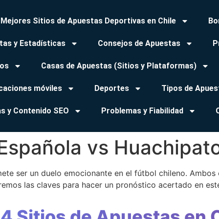
 Mejores Sitios de Apuestas Deportivas en Chile
Bo
tas y Estadísticas
Consejos de Apuestas
P
os
Casas de Apuestas (Sitios y Plataformas)
icaciones móviles
Deportes
Tipos de Apues
as y Contenido SEO
Problemas y Fiabilidad
 Española vs Huachipat
ete ser un duelo emocionante en el fútbol chileno. Ambos 
zaremos las claves para hacer un pronóstico acertado en est
4 Sitios de Apuestas en 