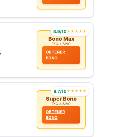
8.9/10
★★★★★
Bono Max
EXCLUSIVO
OBTENER
e
BONO
8.7/10
★★★★★
Super Bono
EXCLUSIVO
OBTENER
BONO