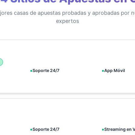
jores casas de apuestas probadas y aprobadas por n
expertos
Soporte 24/7
App Móvil
Soporte 24/7
Streaming en 