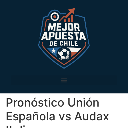
Pronóstico Unión
Española vs Audax