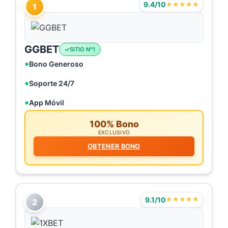
9.4/10
★★★★★
1
GGBET
SITIO N°1
Bono Generoso
Soporte 24/7
App Móvil
100% Bono
EXCLUSIVO
OBTENER BONO
9.1/10
★★★★★
2