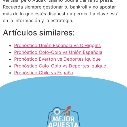
ventaja, pero Audax Italiano podría dar la sorpresa.
Recuerda siempre gestionar tu bankroll y no apostar
más de lo que estés dispuesto a perder. La clave está
en la información y la estrategia.
Artículos similares:
Pronóstico Unión Española vs O'Higgins
Pronóstico Colo-Colo vs Unión Española
Pronóstico Everton vs Deportes Iquique
Pronóstico Colo-Colo vs Deportes Iquique
Pronóstico Chile vs España