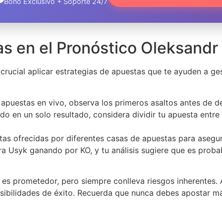
Bono Exclusivo + Soporte 24/7
as en el Pronóstico Oleksandr
 crucial aplicar estrategias de apuestas que te ayuden a ges
apuestas en vivo, observa los primeros asaltos antes de de
do en un solo resultado, considera dividir tu apuesta entre
s ofrecidas por diferentes casas de apuestas para asegura
ra Usyk ganando por KO, y tu análisis sugiere que es proba
es prometedor, pero siempre conlleva riesgos inherentes. A
sibilidades de éxito. Recuerda que nunca debes apostar má