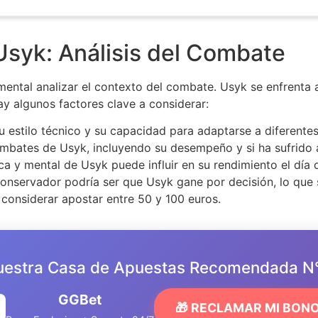
Usyk: Análisis del Combate
amental analizar el contexto del combate. Usyk se enfrent
ay algunos factores clave a considerar:
estilo técnico y su capacidad para adaptarse a diferentes 
mbates de Usyk, incluyendo su desempeño y si ha sufrido a
ca y mental de Usyk puede influir en su rendimiento el día
conservador podría ser que Usyk gane por decisión, lo que s
s considerar apostar entre 50 y 100 euros.
uestra Casa de Apuestas Recomendada N
GGBet
🎁 RECLAMAR MI BON