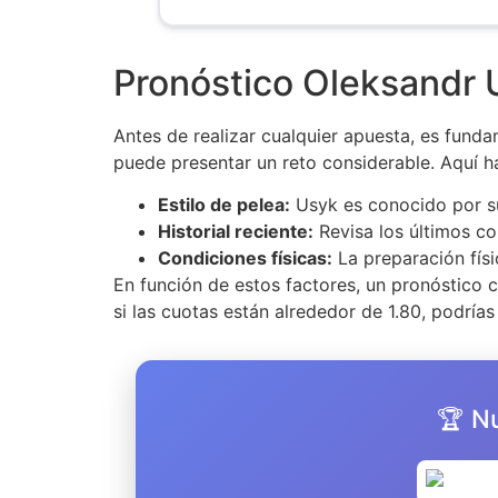
Pronóstico Oleksandr 
Antes de realizar cualquier apuesta, es fund
puede presentar un reto considerable. Aquí h
Estilo de pelea:
Usyk es conocido por su 
Historial reciente:
Revisa los últimos co
Condiciones físicas:
La preparación físi
En función de estos factores, un pronóstico 
si las cuotas están alrededor de 1.80, podría
🏆 N