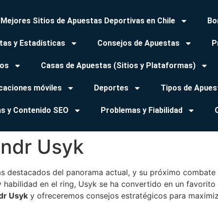
 Mejores Sitios de Apuestas Deportivas en Chile
Bo
tas y Estadísticas
Consejos de Apuestas
P
os
Casas de Apuestas (Sitios y Plataformas)
icaciones móviles
Deportes
Tipos de Apues
as y Contenido SEO
Problemas y Fiabilidad
andr Usyk
 destacados del panorama actual, y su próximo combate g
 habilidad en el ring, Usyk se ha convertido en un favorit
dr Usyk
y ofreceremos consejos estratégicos para maximizar