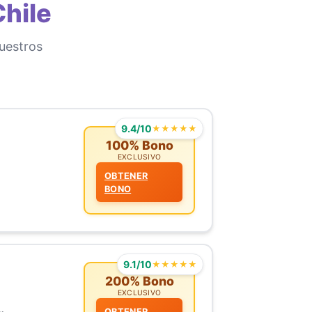
Chile
uestros
9.4/10
★★★★★
100% Bono
EXCLUSIVO
OBTENER
BONO
9.1/10
★★★★★
200% Bono
EXCLUSIVO
OBTENER