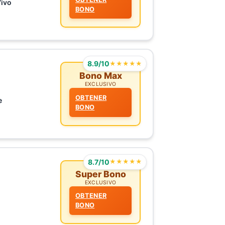
Vivo
BONO
8.9/10
★★★★★
Bono Max
EXCLUSIVO
OBTENER
e
BONO
8.7/10
★★★★★
Super Bono
EXCLUSIVO
OBTENER
BONO