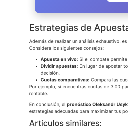
Estrategias de Apuest
Además de realizar un análisis exhaustivo, es
Considera los siguientes consejos:
Apuesta en vivo:
Si el combate permite 
Dividir apuestas:
En lugar de apostar to
decisión.
Cuotas comparativas:
Compara las cuota
Por ejemplo, si encuentras cuotas de 3.00 pa
rentable.
En conclusión, el
pronóstico Oleksandr Usyk
estrategias adecuadas para maximizar tus po
Artículos similares: