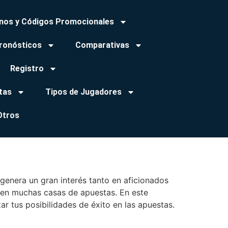
nos y Códigos Promocionales
ronósticos
Comparativas
Registro
tas
Tipos de Jugadores
Otros
enera un gran interés tanto en aficionados
o en muchas casas de apuestas. En este
 tus posibilidades de éxito en las apuestas.