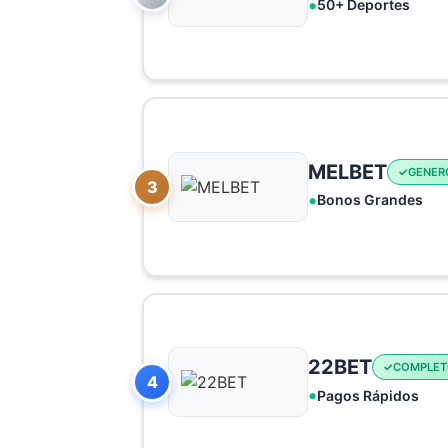
50+ Deportes
MELBET
GENER
3
Bonos Grandes
22BET
COMPLE
4
Pagos Rápidos