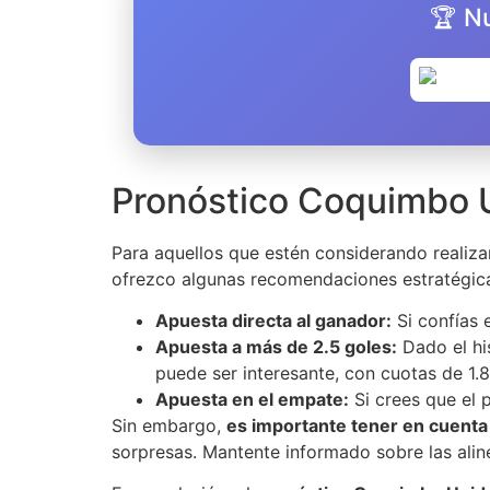
🏆 N
Pronóstico Coquimbo U
Para aquellos que estén considerando realiza
ofrezco algunas recomendaciones estratégic
Apuesta directa al ganador:
Si confías 
Apuesta a más de 2.5 goles:
Dado el hi
puede ser interesante, con cuotas de 1.8
Apuesta en el empate:
Si crees que el 
Sin embargo,
es importante tener en cuenta 
sorpresas. Mantente informado sobre las aline