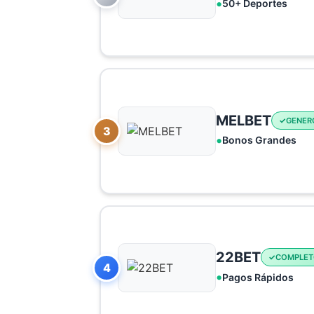
50+ Deportes
MELBET
GENER
3
Bonos Grandes
22BET
COMPLE
4
Pagos Rápidos