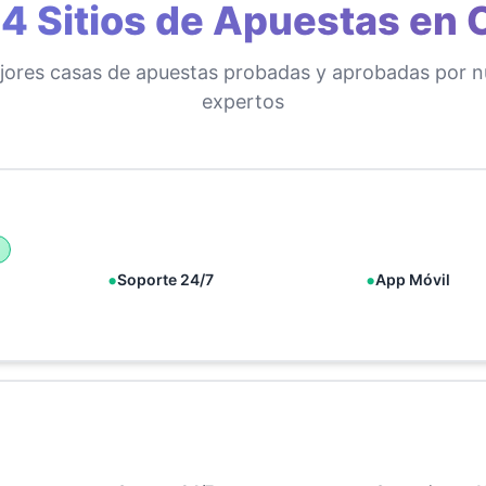
4 Sitios de Apuestas en 
jores casas de apuestas probadas y aprobadas por n
expertos
Soporte 24/7
App Móvil