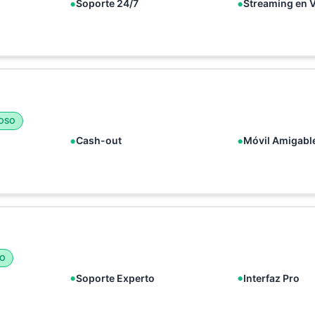
Soporte 24/7
Streaming en 
OSO
Cash-out
Móvil Amigabl
TO
Soporte Experto
Interfaz Pro