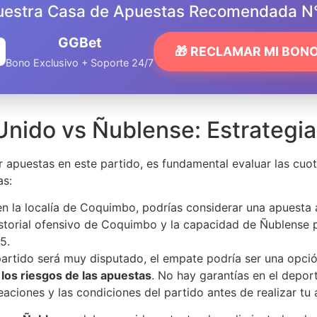
uestra Casa de Apuestas Recomendada N
GGBet
🎁 RECLAMAR MI BON
Bono Exclusivo + Soporte 24/7
nido vs Ñublense: Estrategia
r apuestas en este partido, es fundamental evaluar las cuo
as:
en la localía de Coquimbo, podrías considerar una apuesta 
storial ofensivo de Coquimbo y la capacidad de Ñublense p
5.
partido será muy disputado, el empate podría ser una opció
los riesgos de las apuestas
. No hay garantías en el deport
aciones y las condiciones del partido antes de realizar tu 