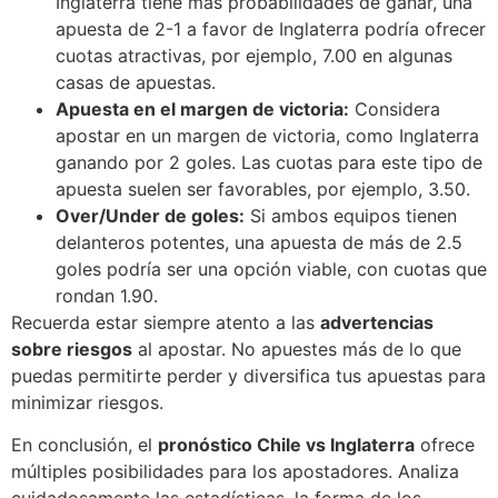
Inglaterra tiene más probabilidades de ganar, una
apuesta de 2-1 a favor de Inglaterra podría ofrecer
cuotas atractivas, por ejemplo, 7.00 en algunas
casas de apuestas.
Apuesta en el margen de victoria:
Considera
apostar en un margen de victoria, como Inglaterra
ganando por 2 goles. Las cuotas para este tipo de
apuesta suelen ser favorables, por ejemplo, 3.50.
Over/Under de goles:
Si ambos equipos tienen
delanteros potentes, una apuesta de más de 2.5
goles podría ser una opción viable, con cuotas que
rondan 1.90.
Recuerda estar siempre atento a las
advertencias
sobre riesgos
al apostar. No apuestes más de lo que
puedas permitirte perder y diversifica tus apuestas para
minimizar riesgos.
En conclusión, el
pronóstico Chile vs Inglaterra
ofrece
múltiples posibilidades para los apostadores. Analiza