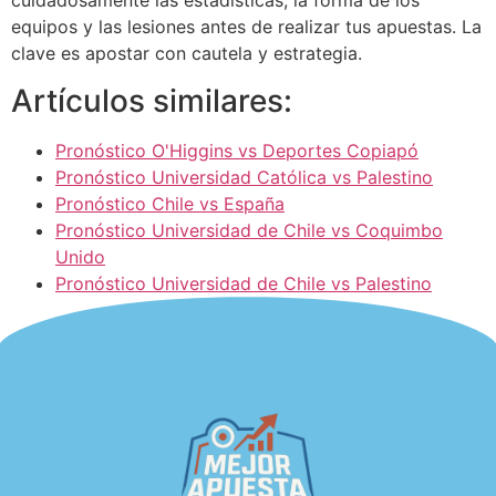
cuidadosamente las estadísticas, la forma de los
equipos y las lesiones antes de realizar tus apuestas. La
clave es apostar con cautela y estrategia.
Artículos similares:
Pronóstico O'Higgins vs Deportes Copiapó
Pronóstico Universidad Católica vs Palestino
Pronóstico Chile vs España
Pronóstico Universidad de Chile vs Coquimbo
Unido
Pronóstico Universidad de Chile vs Palestino