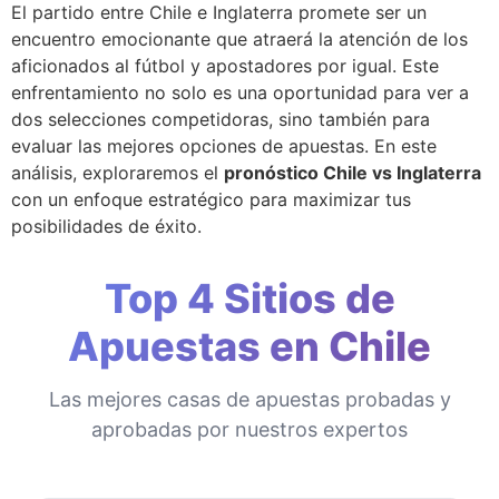
El partido entre Chile e Inglaterra promete ser un
encuentro emocionante que atraerá la atención de los
aficionados al fútbol y apostadores por igual. Este
enfrentamiento no solo es una oportunidad para ver a
dos selecciones competidoras, sino también para
evaluar las mejores opciones de apuestas. En este
análisis, exploraremos el
pronóstico Chile vs Inglaterra
con un enfoque estratégico para maximizar tus
posibilidades de éxito.
Top 4 Sitios de
Apuestas en Chile
Las mejores casas de apuestas probadas y
aprobadas por nuestros expertos