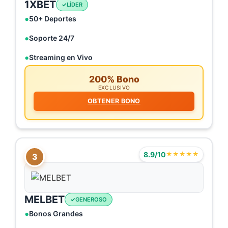
1XBET
LÍDER
50+ Deportes
Soporte 24/7
Streaming en Vivo
200% Bono
EXCLUSIVO
OBTENER BONO
8.9/10
★★★★★
3
MELBET
GENEROSO
Bonos Grandes