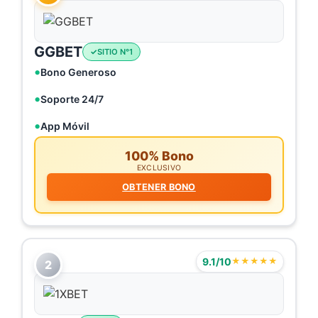
GGBET
SITIO N°1
Bono Generoso
Soporte 24/7
App Móvil
100% Bono
EXCLUSIVO
OBTENER BONO
9.1/10
★★★★★
2