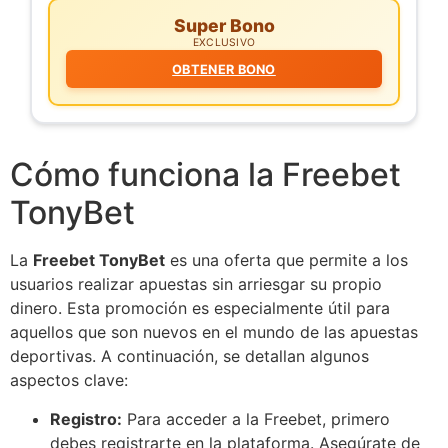
Super Bono
EXCLUSIVO
OBTENER BONO
Cómo funciona la Freebet
TonyBet
La
Freebet TonyBet
es una oferta que permite a los
usuarios realizar apuestas sin arriesgar su propio
dinero. Esta promoción es especialmente útil para
aquellos que son nuevos en el mundo de las apuestas
deportivas. A continuación, se detallan algunos
aspectos clave:
Registro:
Para acceder a la Freebet, primero
debes registrarte en la plataforma. Asegúrate de