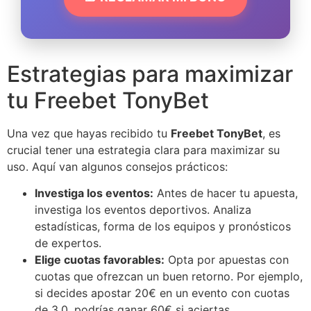
Estrategias para maximizar
tu Freebet TonyBet
Una vez que hayas recibido tu
Freebet TonyBet
, es
crucial tener una estrategia clara para maximizar su
uso. Aquí van algunos consejos prácticos:
Investiga los eventos:
Antes de hacer tu apuesta,
investiga los eventos deportivos. Analiza
estadísticas, forma de los equipos y pronósticos
de expertos.
Elige cuotas favorables:
Opta por apuestas con
cuotas que ofrezcan un buen retorno. Por ejemplo,
si decides apostar 20€ en un evento con cuotas
de 3.0, podrías ganar 60€ si aciertas.