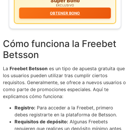
Super Bono
EXCLUSIVO
OBTENER BONO
Cómo funciona la Freebet
Betsson
La
Freebet Betsson
es un tipo de apuesta gratuita que
los usuarios pueden utilizar tras cumplir ciertos
requisitos. Generalmente, se ofrece a nuevos usuarios o
como parte de promociones especiales. Aquí te
explicamos cómo funciona:
Registro:
Para acceder a la Freebet, primero
debes registrarte en la plataforma de Betsson.
Requisitos de depósito:
Algunas Freebets
requieren que realices un depósito mínimo antes