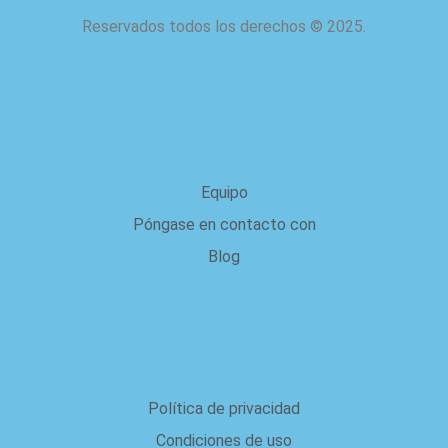
Reservados todos los derechos
©
2025.
acerca de nosotros
Equipo
Póngase en contacto con
Blog
Legal
Política de privacidad
Condiciones de uso