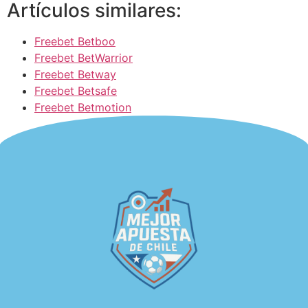
Artículos similares:
Freebet Betboo
Freebet BetWarrior
Freebet Betway
Freebet Betsafe
Freebet Betmotion