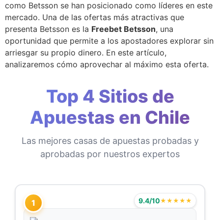
como Betsson se han posicionado como líderes en este
mercado. Una de las ofertas más atractivas que
presenta Betsson es la
Freebet Betsson
, una
oportunidad que permite a los apostadores explorar sin
arriesgar su propio dinero. En este artículo,
analizaremos cómo aprovechar al máximo esta oferta.
Top 4 Sitios de
Apuestas en Chile
Las mejores casas de apuestas probadas y
aprobadas por nuestros expertos
9.4/10
★★★★★
1