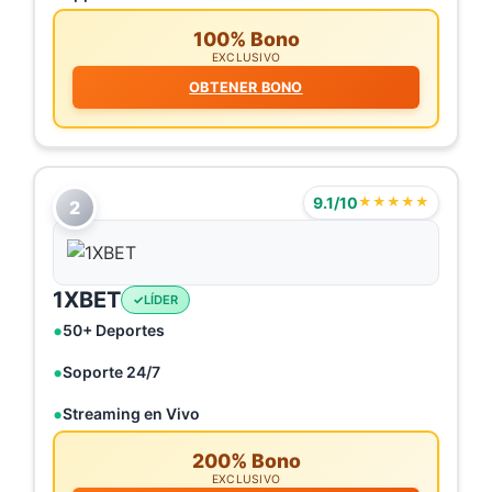
100% Bono
EXCLUSIVO
OBTENER BONO
9.1/10
★★★★★
2
1XBET
LÍDER
50+ Deportes
Soporte 24/7
Streaming en Vivo
200% Bono
EXCLUSIVO