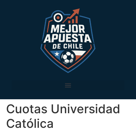
Cuotas Universidad
Católica