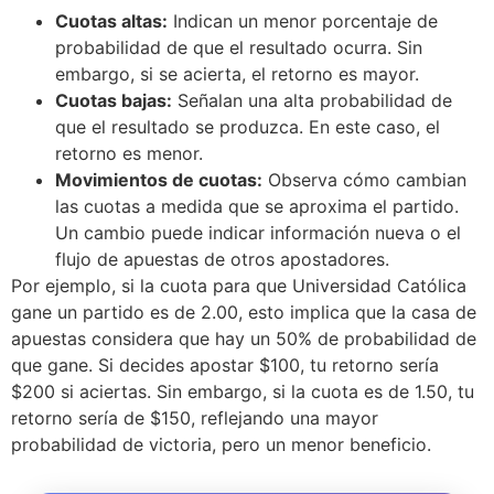
Cuotas altas:
Indican un menor porcentaje de
probabilidad de que el resultado ocurra. Sin
embargo, si se acierta, el retorno es mayor.
Cuotas bajas:
Señalan una alta probabilidad de
que el resultado se produzca. En este caso, el
retorno es menor.
Movimientos de cuotas:
Observa cómo cambian
las cuotas a medida que se aproxima el partido.
Un cambio puede indicar información nueva o el
flujo de apuestas de otros apostadores.
Por ejemplo, si la cuota para que Universidad Católica
gane un partido es de 2.00, esto implica que la casa de
apuestas considera que hay un 50% de probabilidad de
que gane. Si decides apostar $100, tu retorno sería
$200 si aciertas. Sin embargo, si la cuota es de 1.50, tu
retorno sería de $150, reflejando una mayor
probabilidad de victoria, pero un menor beneficio.