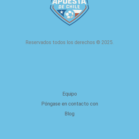
Reservados todos los derechos
©
2025.
acerca de nosotros
Equipo
Póngase en contacto con
Blog