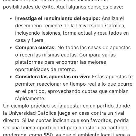
posibilidades de éxito. Aquí algunos consejos clave:
Investiga el rendimiento del equipo:
Analiza el
desempeño reciente de la Universidad Católica,
incluyendo lesiones, forma actual y resultados en
casa y fuera.
Compara cuotas:
No todas las casas de apuestas
ofrecen las mismas cuotas. Compara varias
plataformas para encontrar las mejores
oportunidades de retorno.
Considera las apuestas en vivo:
Estas apuestas te
permiten reaccionar en tiempo real a lo que ocurre
en el partido, aprovechando cuotas que cambian
rápidamente.
Un ejemplo práctico sería apostar en un partido donde
la Universidad Católica juega en casa contra un rival
directo. Si las cuotas indican que son favoritos, podría
ser una buena oportunidad para apostar una cantidad
moderada, como $50, ya que el ambiente local juega a