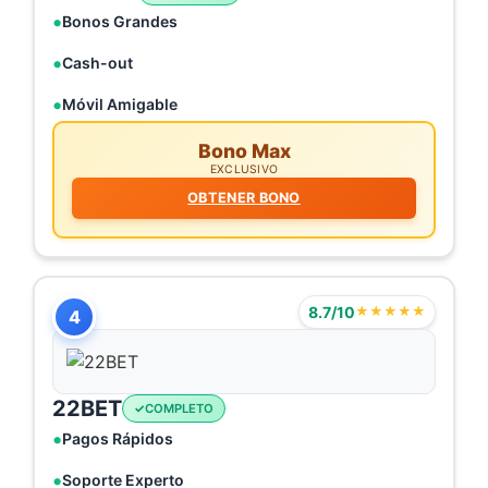
Bonos Grandes
Cash-out
Móvil Amigable
Bono Max
EXCLUSIVO
OBTENER BONO
8.7/10
★★★★★
4
22BET
COMPLETO
Pagos Rápidos
Soporte Experto