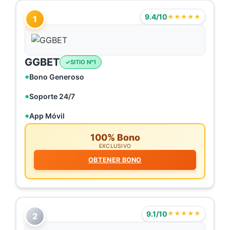
9.4/10
★★★★★
1
GGBET
SITIO N°1
Bono Generoso
Soporte 24/7
App Móvil
100% Bono
EXCLUSIVO
OBTENER BONO
9.1/10
★★★★★
2