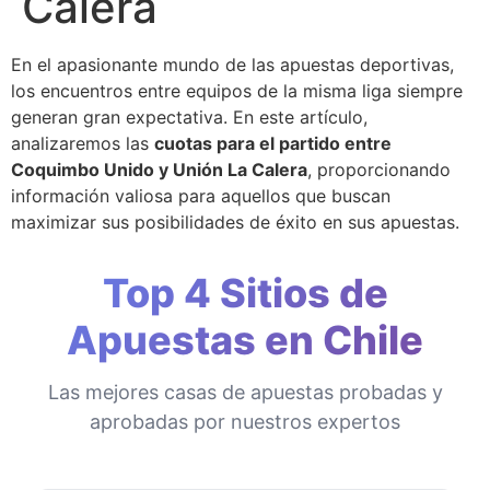
Calera
En el apasionante mundo de las apuestas deportivas,
los encuentros entre equipos de la misma liga siempre
generan gran expectativa. En este artículo,
analizaremos las
cuotas para el partido entre
Coquimbo Unido y Unión La Calera
, proporcionando
información valiosa para aquellos que buscan
maximizar sus posibilidades de éxito en sus apuestas.
Top 4 Sitios de
Apuestas en Chile
Las mejores casas de apuestas probadas y
aprobadas por nuestros expertos