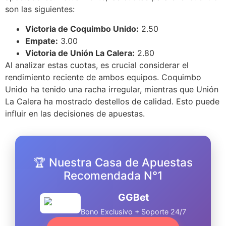
son las siguientes:
Victoria de Coquimbo Unido:
2.50
Empate:
3.00
Victoria de Unión La Calera:
2.80
Al analizar estas cuotas, es crucial considerar el
rendimiento reciente de ambos equipos. Coquimbo
Unido ha tenido una racha irregular, mientras que Unión
La Calera ha mostrado destellos de calidad. Esto puede
influir en las decisiones de apuestas.
🏆 Nuestra Casa de Apuestas
Recomendada N°1
GGBet
Bono Exclusivo + Soporte 24/7