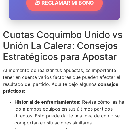
🎁 RECLAMAR MI BONO
Cuotas Coquimbo Unido vs
Unión La Calera: Consejos
Estratégicos para Apostar
Al momento de realizar tus apuestas, es importante
tener en cuenta varios factores que pueden afectar el
resultado del partido. Aquí te dejo algunos
consejos
prácticos
:
Historial de enfrentamientos:
Revisa cómo les ha
ido a ambos equipos en sus últimos partidos
directos. Esto puede darte una idea de cómo se
comportan en situaciones similares.