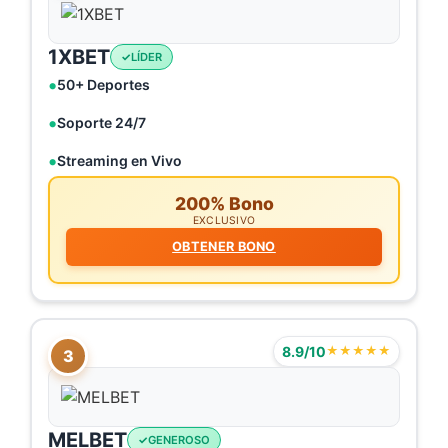
1XBET
LÍDER
50+ Deportes
Soporte 24/7
Streaming en Vivo
200% Bono
EXCLUSIVO
OBTENER BONO
8.9/10
★★★★★
3
MELBET
GENEROSO