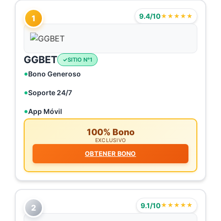
9.4/10
★★★★★
1
GGBET
SITIO N°1
Bono Generoso
Soporte 24/7
App Móvil
100% Bono
EXCLUSIVO
OBTENER BONO
9.1/10
★★★★★
2