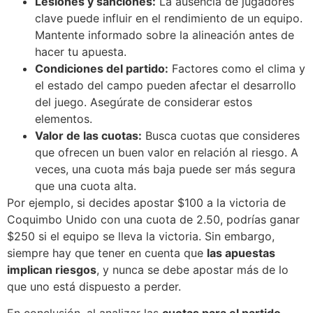
Lesiones y sanciones:
La ausencia de jugadores
clave puede influir en el rendimiento de un equipo.
Mantente informado sobre la alineación antes de
hacer tu apuesta.
Condiciones del partido:
Factores como el clima y
el estado del campo pueden afectar el desarrollo
del juego. Asegúrate de considerar estos
elementos.
Valor de las cuotas:
Busca cuotas que consideres
que ofrecen un buen valor en relación al riesgo. A
veces, una cuota más baja puede ser más segura
que una cuota alta.
Por ejemplo, si decides apostar $100 a la victoria de
Coquimbo Unido con una cuota de 2.50, podrías ganar
$250 si el equipo se lleva la victoria. Sin embargo,
siempre hay que tener en cuenta que
las apuestas
implican riesgos
, y nunca se debe apostar más de lo
que uno está dispuesto a perder.