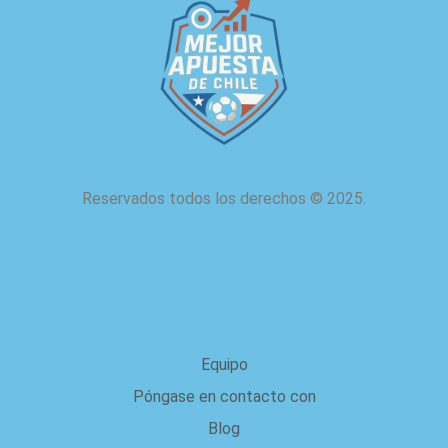
Reservados todos los derechos
©
2025.
acerca de nosotros
Equipo
Póngase en contacto con
Blog