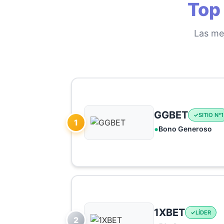
Top 
Las me
GGBET
SITIO N°1
1
Bono Generoso
1XBET
LÍDER
2