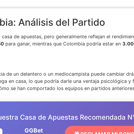
ia: Análisis del Partido
 casa de apuestas, pero generalmente reflejan el rendimie
50
para ganar, mientras que Colombia podría estar en
3.00
ia de un delantero o un mediocampista puede cambiar drás
ega en casa, lo que podría darle una ventaja psicológica y f
ómo se han comportado los equipos en partidos anteriores 
uestra Casa de Apuestas Recomendada N
GGBet