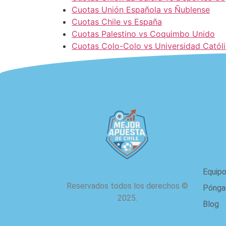
Cuotas Unión Española vs Ñublense
Cuotas Chile vs España
Cuotas Palestino vs Coquimbo Unido
Cuotas Colo-Colo vs Universidad Catól
ac
no
Equip
Reservados todos los derechos
©
Pónga
2025.
Blog