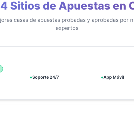
4 Sitios de Apuestas en 
jores casas de apuestas probadas y aprobadas por n
expertos
Soporte 24/7
App Móvil