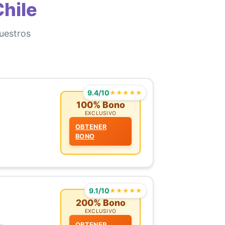
Chile
uestros
9.4/10
★★★★★
100% Bono
EXCLUSIVO
OBTENER
BONO
9.1/10
★★★★★
200% Bono
EXCLUSIVO
OBTENER