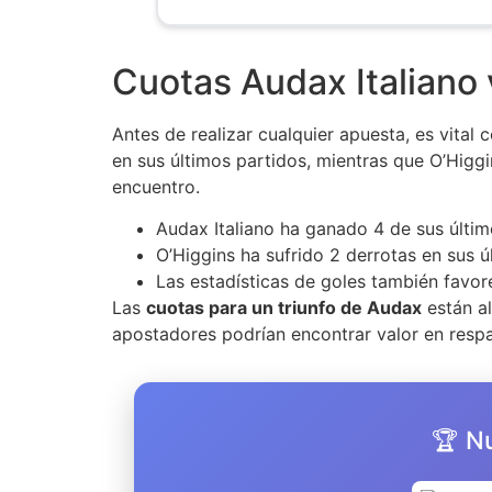
Cuotas Audax Italiano 
Antes de realizar cualquier apuesta, es vital
en sus últimos partidos, mientras que O’Higgi
encuentro.
Audax Italiano ha ganado 4 de sus últim
O’Higgins ha sufrido 2 derrotas en sus ú
Las estadísticas de goles también favo
Las
cuotas para un triunfo de Audax
están al
apostadores podrían encontrar valor en respa
🏆 N