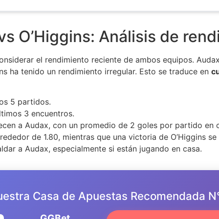
vs O’Higgins: Análisis de ren
 considerar el rendimiento reciente de ambos equipos. Audax
ns ha tenido un rendimiento irregular. Esto se traduce en
c
os 5 partidos.
ltimos 3 encuentros.
recen a Audax, con un promedio de 2 goles por partido en 
rededor de 1.80, mientras que una victoria de O’Higgins se 
ldar a Audax, especialmente si están jugando en casa.
uestra Casa de Apuestas Recomendada N
GGBet