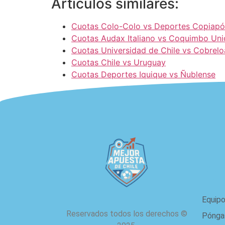
Artículos similares:
Cuotas Colo-Colo vs Deportes Copiapó
Cuotas Audax Italiano vs Coquimbo Un
Cuotas Universidad de Chile vs Cobrelo
Cuotas Chile vs Uruguay
Cuotas Deportes Iquique vs Ñublense
ac
no
Equip
Reservados todos los derechos
©
Pónga