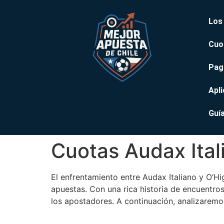
Los
Cuo
Pag
Apl
Guí
Cuotas Audax Ital
El enfrentamiento entre Audax Italiano y O’H
apuestas. Con una rica historia de encuentro
los apostadores. A continuación, analizaremos