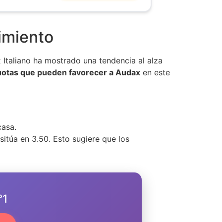
dimiento
 Italiano ha mostrado una tendencia al alza
uotas que pueden favorecer a Audax
en este
casa.
sitúa en 3.50. Esto sugiere que los
°1