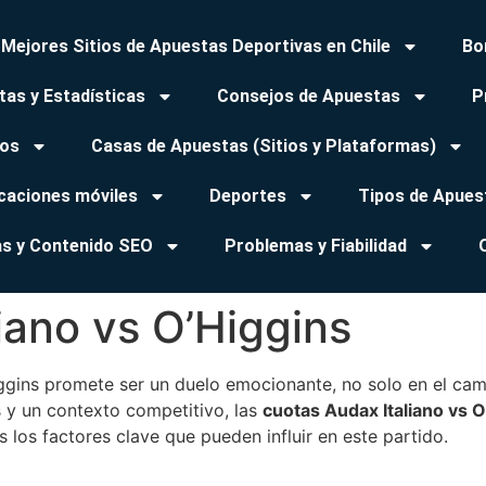
 Mejores Sitios de Apuestas Deportivas en Chile
Bo
tas y Estadísticas
Consejos de Apuestas
P
os
Casas de Apuestas (Sitios y Plataformas)
icaciones móviles
Deportes
Tipos de Apues
as y Contenido SEO
Problemas y Fiabilidad
iano vs O’Higgins
iggins promete ser un duelo emocionante, no solo en el ca
s y un contexto competitivo, las
cuotas Audax Italiano vs O
 los factores clave que pueden influir en este partido.