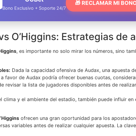
🎁 RECLAMAR MI BON
Bono Exclusivo + Soporte 24/7
vs O’Higgins: Estrategias de 
Higgins
, es importante no solo mirar los números, sino tamb
oles:
Dada la capacidad ofensiva de Audax, una apuesta de
a favor de Audax podría ofrecer buenas cuotas, considera
 revisar la lista de jugadores disponibles antes de realiza
l clima y el ambiente del estadio, también puede influir en 
’Higgins
ofrecen una gran oportunidad para los apostador
rsas variables antes de realizar cualquier apuesta. La clave