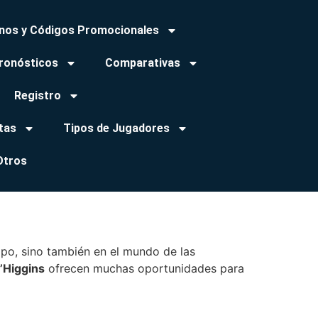
nos y Códigos Promocionales
ronósticos
Comparativas
Registro
tas
Tipos de Jugadores
Otros
mpo, sino también en el mundo de las
’Higgins
ofrecen muchas oportunidades para