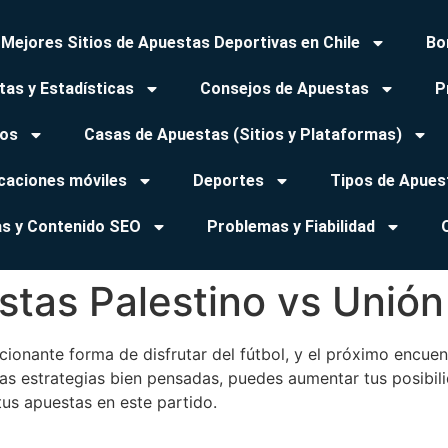
 Mejores Sitios de Apuestas Deportivas en Chile
Bo
tas y Estadísticas
Consejos de Apuestas
P
os
Casas de Apuestas (Sitios y Plataformas)
icaciones móviles
Deportes
Tipos de Apues
as y Contenido SEO
Problemas y Fiabilidad
tas Palestino vs Unión
onante forma de disfrutar del fútbol, y el próximo encuent
as estrategias bien pensadas, puedes aumentar tus posibili
us apuestas en este partido.