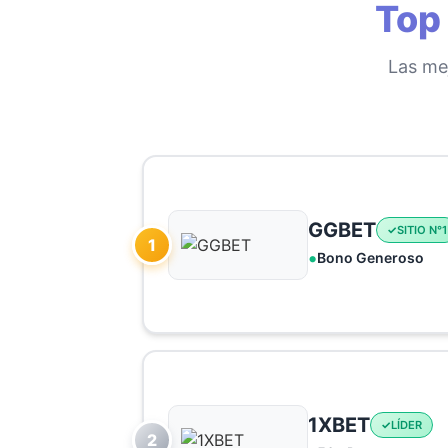
Top 
Las me
GGBET
SITIO N°1
1
Bono Generoso
1XBET
LÍDER
2