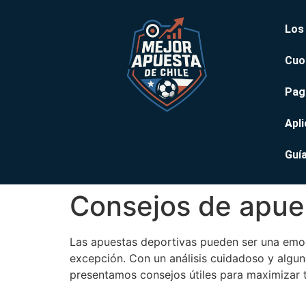
Los
Cuo
Pag
Apl
Guí
Consejos de apues
Las apuestas deportivas pueden ser una emoci
excepción. Con un análisis cuidadoso y algun
presentamos consejos útiles para maximizar t