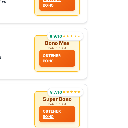
Vivo
BONO
8.9/10
★★★★★
Bono Max
EXCLUSIVO
OBTENER
e
BONO
8.7/10
★★★★★
Super Bono
EXCLUSIVO
OBTENER
BONO