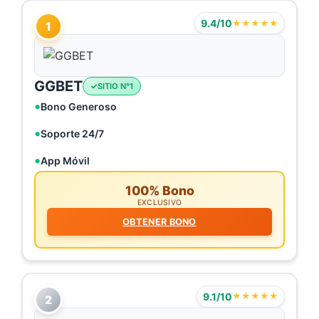
9.4/10
★★★★★
1
GGBET
SITIO N°1
Bono Generoso
Soporte 24/7
App Móvil
100% Bono
EXCLUSIVO
OBTENER BONO
9.1/10
★★★★★
2