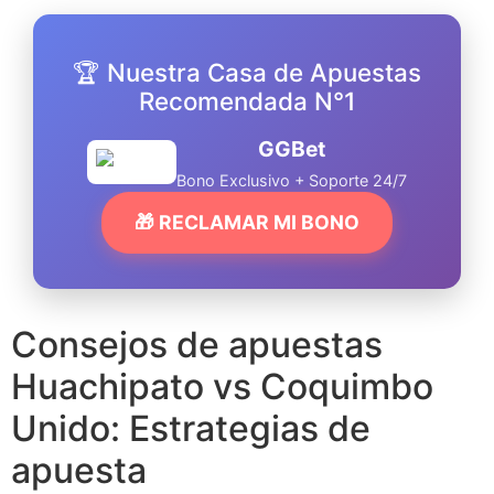
🏆 Nuestra Casa de Apuestas
Recomendada N°1
GGBet
Bono Exclusivo + Soporte 24/7
🎁 RECLAMAR MI BONO
Consejos de apuestas
Huachipato vs Coquimbo
Unido: Estrategias de
apuesta