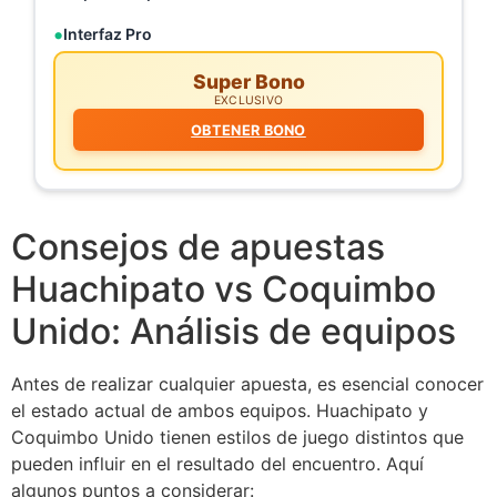
Interfaz Pro
Super Bono
EXCLUSIVO
OBTENER BONO
Consejos de apuestas
Huachipato vs Coquimbo
Unido: Análisis de equipos
Antes de realizar cualquier apuesta, es esencial conocer
el estado actual de ambos equipos. Huachipato y
Coquimbo Unido tienen estilos de juego distintos que
pueden influir en el resultado del encuentro. Aquí
algunos puntos a considerar: