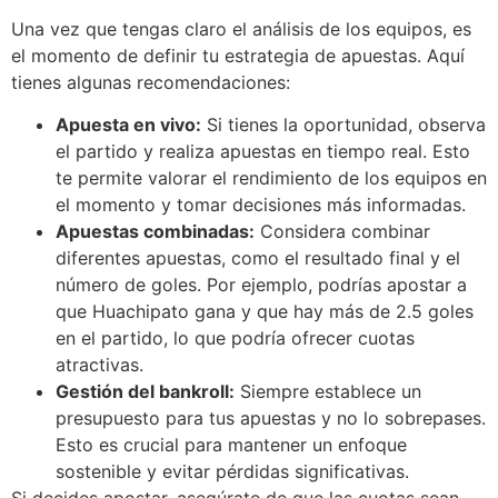
Una vez que tengas claro el análisis de los equipos, es
el momento de definir tu estrategia de apuestas. Aquí
tienes algunas recomendaciones:
Apuesta en vivo:
Si tienes la oportunidad, observa
el partido y realiza apuestas en tiempo real. Esto
te permite valorar el rendimiento de los equipos en
el momento y tomar decisiones más informadas.
Apuestas combinadas:
Considera combinar
diferentes apuestas, como el resultado final y el
número de goles. Por ejemplo, podrías apostar a
que Huachipato gana y que hay más de 2.5 goles
en el partido, lo que podría ofrecer cuotas
atractivas.
Gestión del bankroll:
Siempre establece un
presupuesto para tus apuestas y no lo sobrepases.
Esto es crucial para mantener un enfoque
sostenible y evitar pérdidas significativas.
Si decides apostar, asegúrate de que las cuotas sean