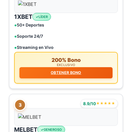
1XBET
LÍDER
50+ Deportes
Soporte 24/7
Streaming en Vivo
200% Bono
EXCLUSIVO
OBTENER BONO
8.9/10
★★★★★
3
MELBET
GENEROSO