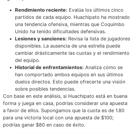
Rendimiento reciente:
Evalúa los últimos cinco
partidos de cada equipo. Huachipato ha mostrado
una tendencia ofensiva, mientras que Coquimbo
Unido ha tenido dificultades defensivas.
Lesiones y sanciones:
Revisa la lista de jugadores
disponibles. La ausencia de una estrella puede
cambiar drásticamente las cuotas y el rendimiento
del equipo.
Historial de enfrentamientos:
Analiza cómo se
han comportado ambos equipos en sus últimos
duelos directos. Esto puede ofrecerte una visión
sobre posibles tendencias.
Con base en este análisis, si Huachipato está en buena
forma y juega en casa, podrías considerar una apuesta
a favor de ellos. Supongamos que la cuota es de 1.80
para una victoria local con una apuesta de $100;
podrías ganar $80 en caso de éxito.