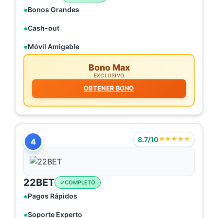
Bonos Grandes
Cash-out
Móvil Amigable
Bono Max
EXCLUSIVO
OBTENER BONO
8.7/10
★★★★★
4
22BET
COMPLETO
Pagos Rápidos
Soporte Experto