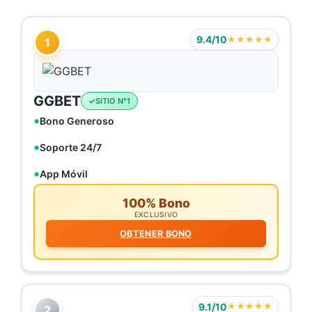
9.4/10
★★★★★
1
GGBET
SITIO N°1
Bono Generoso
Soporte 24/7
App Móvil
100% Bono
EXCLUSIVO
OBTENER BONO
9.1/10
★★★★★
2