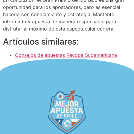
En conclusión, el Gran Premio de Mónaco es una gran
oportunidad para los apostadores, pero es esencial
hacerlo con conocimiento y estrategia. Mantente
informado y apuesta de manera responsable para
disfrutar al máximo de esta espectacular carrera.
Artículos similares:
Consejos de apuestas Recopa Sudamericana