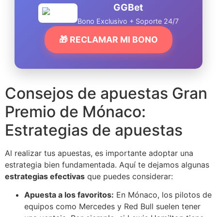
GGBet
Bono Exclusivo + Soporte 24/7
🎁 RECLAMAR MI BONO
Consejos de apuestas Gran
Premio de Mónaco:
Estrategias de apuestas
Al realizar tus apuestas, es importante adoptar una
estrategia bien fundamentada. Aquí te dejamos algunas
estrategias efectivas
que puedes considerar:
Apuesta a los favoritos:
En Mónaco, los pilotos de
equipos como Mercedes y Red Bull suelen tener