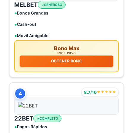
MELBET
GENEROSO
Bonos Grandes
Cash-out
Móvil Amigable
Bono Max
EXCLUSIVO
OBTENER BONO
8.7/10
★★★★★
4
22BET
COMPLETO
Pagos Rápidos