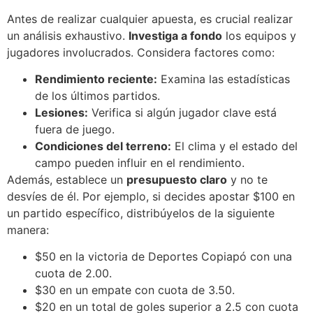
Antes de realizar cualquier apuesta, es crucial realizar
un análisis exhaustivo.
Investiga a fondo
los equipos y
jugadores involucrados. Considera factores como:
Rendimiento reciente:
Examina las estadísticas
de los últimos partidos.
Lesiones:
Verifica si algún jugador clave está
fuera de juego.
Condiciones del terreno:
El clima y el estado del
campo pueden influir en el rendimiento.
Además, establece un
presupuesto claro
y no te
desvíes de él. Por ejemplo, si decides apostar $100 en
un partido específico, distribúyelos de la siguiente
manera:
$50 en la victoria de Deportes Copiapó con una
cuota de 2.00.
$30 en un empate con cuota de 3.50.
$20 en un total de goles superior a 2.5 con cuota