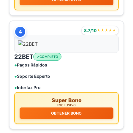
8.7/10
★★★★★
4
22BET
COMPLETO
Pagos Rápidos
Soporte Experto
Interfaz Pro
Super Bono
EXCLUSIVO
OBTENER BONO