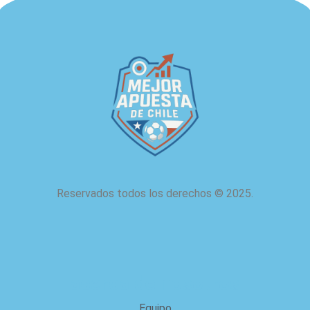
Reservados todos los derechos
©
2025.
acerca de nosotros
Equipo