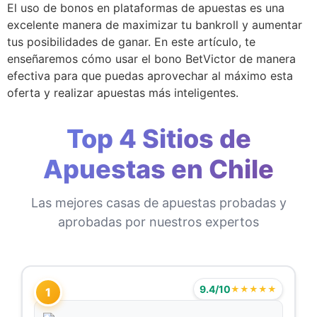
El uso de bonos en plataformas de apuestas es una
excelente manera de maximizar tu bankroll y aumentar
tus posibilidades de ganar. En este artículo, te
enseñaremos cómo usar el bono BetVictor de manera
efectiva para que puedas aprovechar al máximo esta
oferta y realizar apuestas más inteligentes.
Top 4 Sitios de
Apuestas en Chile
Las mejores casas de apuestas probadas y
aprobadas por nuestros expertos
9.4/10
★★★★★
1