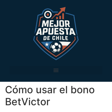
Cómo usar el bono
BetVictor