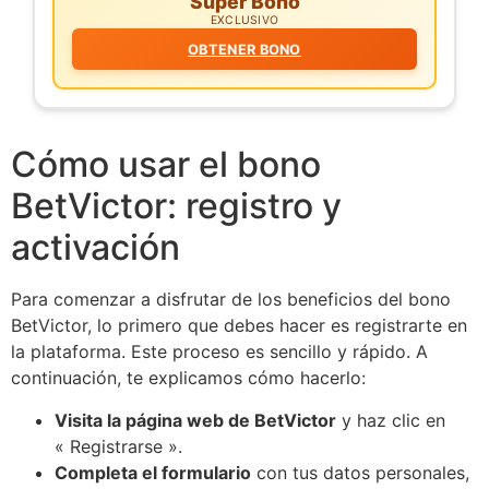
Super Bono
EXCLUSIVO
OBTENER BONO
Cómo usar el bono
BetVictor: registro y
activación
Para comenzar a disfrutar de los beneficios del bono
BetVictor, lo primero que debes hacer es registrarte en
la plataforma. Este proceso es sencillo y rápido. A
continuación, te explicamos cómo hacerlo:
Visita la página web de BetVictor
y haz clic en
« Registrarse ».
Completa el formulario
con tus datos personales,