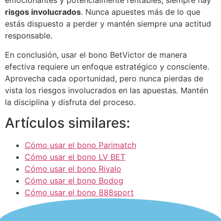
emocionantes y potencialmente rentables, siempre hay
risgos involucrados
. Nunca apuestes más de lo que
estás dispuesto a perder y mantén siempre una actitud
responsable.
En conclusión, usar el bono BetVictor de manera
efectiva requiere un enfoque estratégico y consciente.
Aprovecha cada oportunidad, pero nunca pierdas de
vista los riesgos involucrados en las apuestas. Mantén
la disciplina y disfruta del proceso.
Artículos similares:
Cómo usar el bono Parimatch
Cómo usar el bono LV BET
Cómo usar el bono Rivalo
Cómo usar el bono Bodog
Cómo usar el bono 888sport