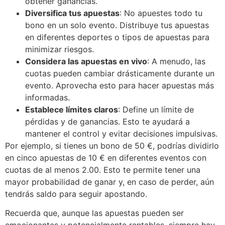
obtener ganancias.
Diversifica tus apuestas
: No apuestes todo tu
bono en un solo evento. Distribuye tus apuestas
en diferentes deportes o tipos de apuestas para
minimizar riesgos.
Considera las apuestas en vivo
: A menudo, las
cuotas pueden cambiar drásticamente durante un
evento. Aprovecha esto para hacer apuestas más
informadas.
Establece límites claros
: Define un límite de
pérdidas y de ganancias. Esto te ayudará a
mantener el control y evitar decisiones impulsivas.
Por ejemplo, si tienes un bono de 50 €, podrías dividirlo
en cinco apuestas de 10 € en diferentes eventos con
cuotas de al menos 2.00. Esto te permite tener una
mayor probabilidad de ganar y, en caso de perder, aún
tendrás saldo para seguir apostando.
Recuerda que, aunque las apuestas pueden ser