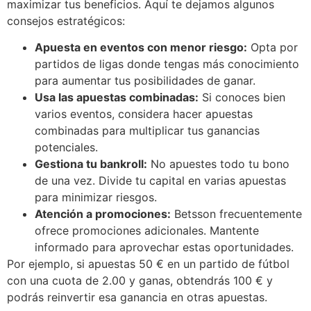
maximizar tus beneficios. Aquí te dejamos algunos
consejos estratégicos:
Apuesta en eventos con menor riesgo:
Opta por
partidos de ligas donde tengas más conocimiento
para aumentar tus posibilidades de ganar.
Usa las apuestas combinadas:
Si conoces bien
varios eventos, considera hacer apuestas
combinadas para multiplicar tus ganancias
potenciales.
Gestiona tu bankroll:
No apuestes todo tu bono
de una vez. Divide tu capital en varias apuestas
para minimizar riesgos.
Atención a promociones:
Betsson frecuentemente
ofrece promociones adicionales. Mantente
informado para aprovechar estas oportunidades.
Por ejemplo, si apuestas 50 € en un partido de fútbol
con una cuota de 2.00 y ganas, obtendrás 100 € y
podrás reinvertir esa ganancia en otras apuestas.