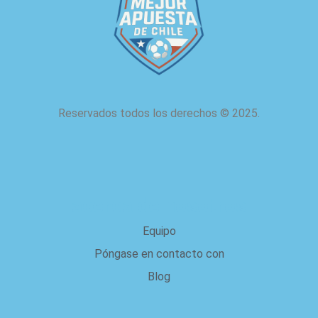
Reservados todos los derechos
©
2025.
acerca de nosotros
Equipo
Póngase en contacto con
Blog