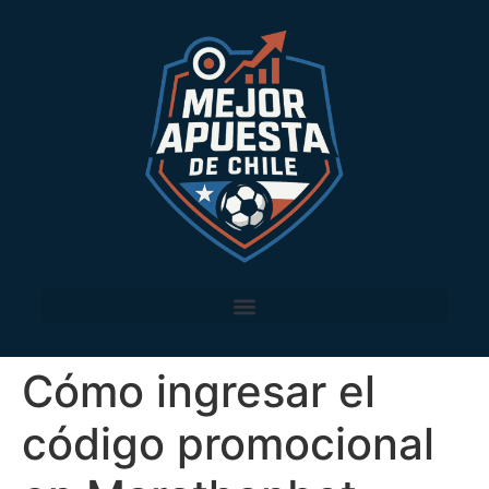
Cómo ingresar el
código promocional