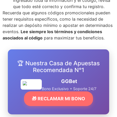
ingresado toda la información y el código, revisa
que todo esté correcto y confirma tu registro.
Recuerda que algunos códigos promocionales pueden
tener requisitos específicos, como la necesidad de
realizar un depósito mínimo o apostar en determinados
eventos.
Lee siempre los términos y condiciones
asociados al código
para maximizar tus beneficios.
🏆 Nuestra Casa de Apuestas
Recomendada N°1
GGBet
Bono Exclusivo + Soporte 24/7
🎁 RECLAMAR MI BONO