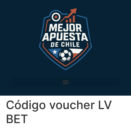
Código voucher LV
BET