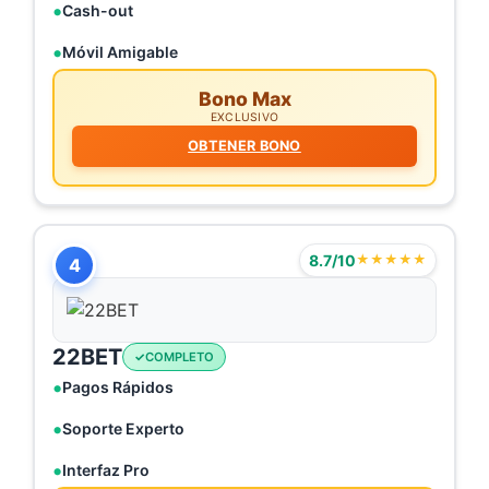
Cash-out
Móvil Amigable
Bono Max
EXCLUSIVO
OBTENER BONO
8.7/10
★★★★★
4
22BET
COMPLETO
Pagos Rápidos
Soporte Experto
Interfaz Pro