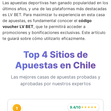
Las apuestas deportivas han ganado popularidad en los
últimos años, y una de las plataformas más destacadas
es LV BET. Para maximizar tu experiencia en esta casa
de apuestas, es fundamental conocer el
código
voucher LV BET
, que te permitirá acceder a
promociones y bonificaciones exclusivas. Este artículo
te guiará sobre cómo utilizarlo eficazmente.
Top 4 Sitios de
Apuestas en Chile
Las mejores casas de apuestas probadas y
aprobadas por nuestros expertos
9.4/10
★★★★★
1