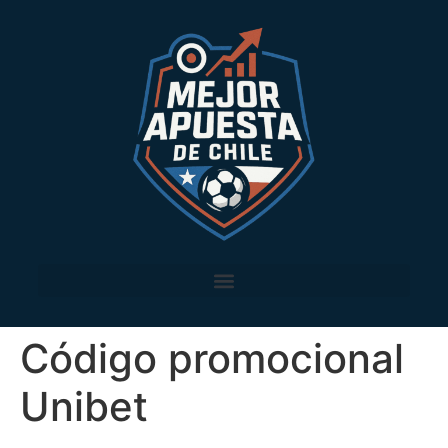
Código promocional
Unibet