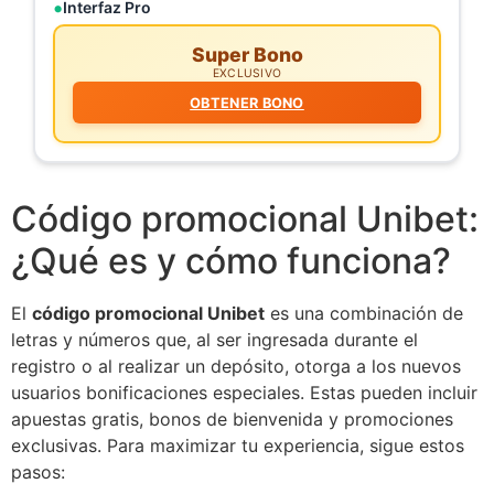
Interfaz Pro
Super Bono
EXCLUSIVO
OBTENER BONO
Código promocional Unibet:
¿Qué es y cómo funciona?
El
código promocional Unibet
es una combinación de
letras y números que, al ser ingresada durante el
registro o al realizar un depósito, otorga a los nuevos
usuarios bonificaciones especiales. Estas pueden incluir
apuestas gratis, bonos de bienvenida y promociones
exclusivas. Para maximizar tu experiencia, sigue estos
pasos: