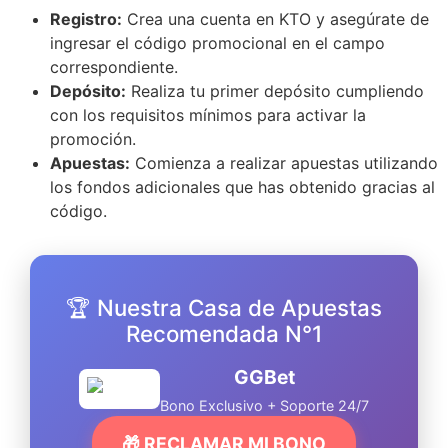
Registro:
Crea una cuenta en KTO y asegúrate de
ingresar el código promocional en el campo
correspondiente.
Depósito:
Realiza tu primer depósito cumpliendo
con los requisitos mínimos para activar la
promoción.
Apuestas:
Comienza a realizar apuestas utilizando
los fondos adicionales que has obtenido gracias al
código.
🏆 Nuestra Casa de Apuestas
Recomendada N°1
GGBet
Bono Exclusivo + Soporte 24/7
🎁 RECLAMAR MI BONO