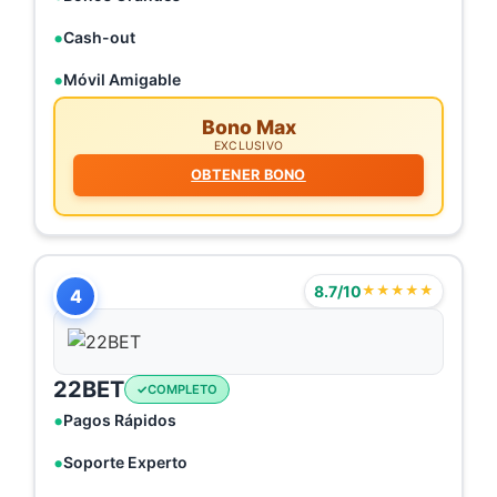
Cash-out
Móvil Amigable
Bono Max
EXCLUSIVO
OBTENER BONO
8.7/10
★★★★★
4
22BET
COMPLETO
Pagos Rápidos
Soporte Experto