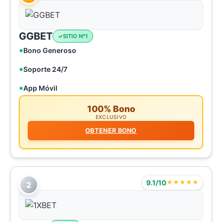
GGBET
SITIO N°1
Bono Generoso
Soporte 24/7
App Móvil
100% Bono
EXCLUSIVO
OBTENER BONO
9.1/10
★★★★★
2