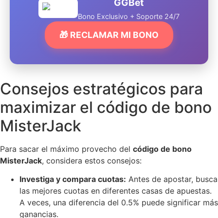
GGBet
Bono Exclusivo + Soporte 24/7
🎁 RECLAMAR MI BONO
Consejos estratégicos para
maximizar el código de bono
MisterJack
Para sacar el máximo provecho del
código de bono
MisterJack
, considera estos consejos:
Investiga y compara cuotas:
Antes de apostar, busca
las mejores cuotas en diferentes casas de apuestas.
A veces, una diferencia del 0.5% puede significar más
ganancias.