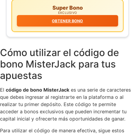
Super Bono
EXCLUSIVO
OBTENER BONO
Cómo utilizar el código de
bono MisterJack para tus
apuestas
El
código de bono MisterJack
es una serie de caracteres
que debes ingresar al registrarte en la plataforma o al
realizar tu primer depósito. Este código te permite
acceder a bonos exclusivos que pueden incrementar tu
capital inicial y ofrecerte más oportunidades de ganar.
Para utilizar el código de manera efectiva, sigue estos