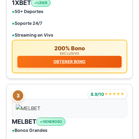
1XBET
LÍDER
50+ Deportes
Soporte 24/7
Streaming en Vivo
200% Bono
EXCLUSIVO
OBTENER BONO
8.9/10
★★★★★
3
MELBET
GENEROSO
Bonos Grandes